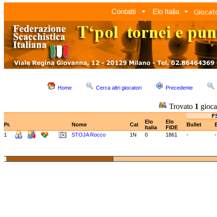
Giocato
Contatti
Elo Italia
Home
Cerca altri giocatori
Precedente
Trovato
1
gioca
FS
Elo
Elo
Pr.
Nome
Cat
Bullet
Italia
FIDE
1
STOJA Rocco
1N
0
1861
-
-