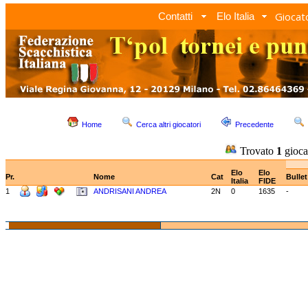
Giocato
Contatti
Elo Italia
Home
Cerca altri giocatori
Precedente
Trovato
1
gioca
Elo
Elo
Pr.
Nome
Cat
Bulle
Italia
FIDE
1
ANDRISANI ANDREA
2N
0
1635
-