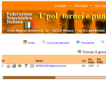
Giocato
Contatti
Elo Italia
Home
Cerca altri giocatori
Precedente
Trovato
1
gioca
Elo
Elo
Pr.
Nome
Cat
Italia
FIDE
1
MORGESE Alberto Aronne
NC
1437
0