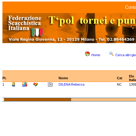
Conta
Home
Cerca altri gio
Elo
Pr.
Nome
Cat
Itali
1
DILENA Rebecca
NC
139