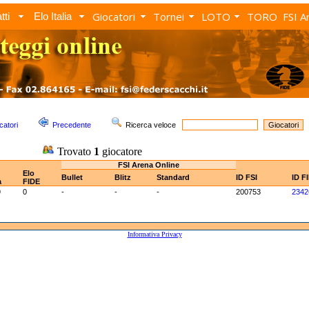
Giocatori
Tornei
LOTO
TORO
FSI A
tti
Elo Italia
catori
Precedente
Ricerca veloce
Trovato
1
giocatore
FSI Arena Online
Elo
Bullet
Blitz
Standard
ID FSI
ID F
a
FIDE
9
0
-
-
-
200753
2342
Informativa Privacy