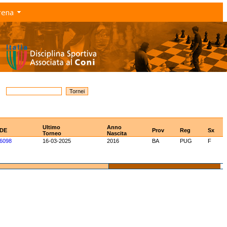
rena
Ultimo
Anno
IDE
Prov
Reg
Sx
Torneo
Nascita
6098
16-03-2025
2016
BA
PUG
F