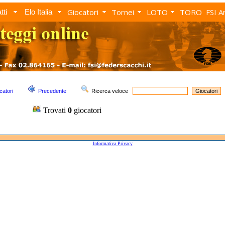
Giocatori
Tornei
LOTO
TORO
FSI A
tti
Elo Italia
catori
Precedente
Ricerca veloce
Trovati
0
giocatori
Informativa Privacy