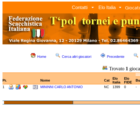
Giocato
Contatti
Elo Italia
Home
Cerca altri giocatori
Precedente
Trovato
1
gioca
Elo
Elo
Pr.
Nome
Cat
Bu
Italia
FIDE
1
MININNI CARLO ANTONIO
NC
1399
0
-