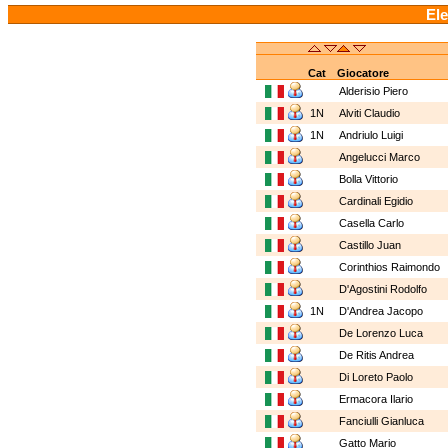
Ele
Cat
Giocatore
Alderisio Piero
1N
Alviti Claudio
1N
Andriulo Luigi
Angelucci Marco
Bolla Vittorio
Cardinali Egidio
Casella Carlo
Castillo Juan
Corinthios Raimondo
D'Agostini Rodolfo
1N
D'Andrea Jacopo
De Lorenzo Luca
De Ritis Andrea
Di Loreto Paolo
Ermacora Ilario
Fanciulli Gianluca
Gatto Mario