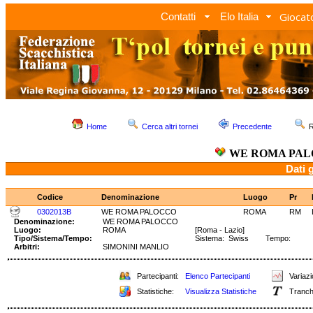
Giocato
Contatti
Elo Italia
Home
Cerca altri tornei
Precedente
R
WE ROMA PA
Dati 
Codice
Denominazione
Luogo
Pr
0302013B
WE ROMA PALOCCO
ROMA
RM
Denominazione:
WE ROMA PALOCCO
Luogo:
ROMA
[Roma - Lazio]
Tipo/Sistema/Tempo:
Sistema: Swiss Tempo:
Arbitri:
SIMONINI MANLIO
Partecipanti:
Elenco Partecipanti
Variazi
Statistiche:
Visualizza Statistiche
Tranch