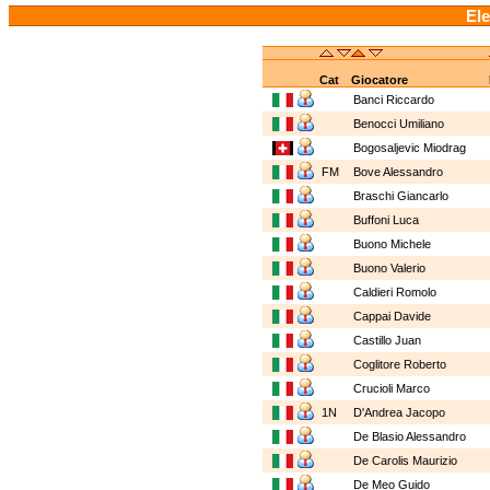
Ele
Cat
Giocatore
Banci Riccardo
Benocci Umiliano
Bogosaljevic Miodrag
FM
Bove Alessandro
Braschi Giancarlo
Buffoni Luca
Buono Michele
Buono Valerio
Caldieri Romolo
Cappai Davide
Castillo Juan
Coglitore Roberto
Crucioli Marco
1N
D'Andrea Jacopo
De Blasio Alessandro
De Carolis Maurizio
De Meo Guido