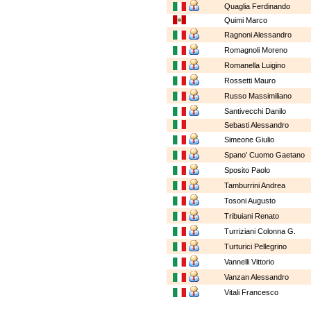
Quaglia Ferdinando
Quimi Marco
Ragnoni Alessandro
Romagnoli Moreno
Romanella Luigino
Rossetti Mauro
Russo Massimiliano
Santivecchi Danilo
Sebasti Alessandro
Simeone Giulio
Spano' Cuomo Gaetano
Sposito Paolo
Tamburrini Andrea
Tosoni Augusto
Tribuiani Renato
Turriziani Colonna G.
Turturici Pellegrino
Vannelli Vittorio
Vanzan Alessandro
Vitali Francesco