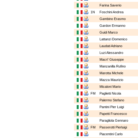
Farina Saverio
1N
Foschini Andrea
Gambino Erasmo
Gardon Ermanno
Guidi Marco
Lattanzi Domenico
Laudati Adriano
Luzi Alessandro
Macri' Giuseppe
Manzanilla Rufino
Marotta Michele
Mazza Maurizio
Micaloni Mario
FM
Paglietti Nicola
Palermo Stefano
Pantini Pier Luigi
Papetti Francesco
Paragliola Gennaro
FM
Passerotti Pierluigi
Piacentini Carlo