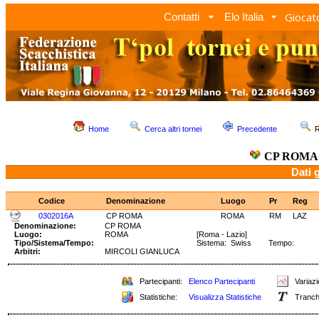
Giocato
Contatti
Elo Italia
Home
Cerca altri tornei
Precedente
R
CP ROM
Dati 
Codice
Denominazione
Luogo
Pr
Reg
0302016A
CP ROMA
ROMA
RM
LAZ
Denominazione:
CP ROMA
Luogo:
ROMA
[Roma - Lazio]
Tipo/Sistema/Tempo:
Sistema: Swiss Tempo:
Arbitri:
MIRCOLI GIANLUCA
Partecipanti:
Elenco Partecipanti
Variazi
Statistiche:
Visualizza Statistiche
Tranch