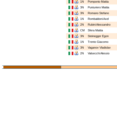
1N
Pomponio Mattia
3N
Punturiero Mattia
3N
Romano Stefano
1N
Rombaldoni Axel
2N
Rubini Alessandro
CM
Sfera Mattia
3N
Steinegger Egon
1N
Trento Giacomo
3N
Vaganov Vladislav
2N
Valsecchi Alessio