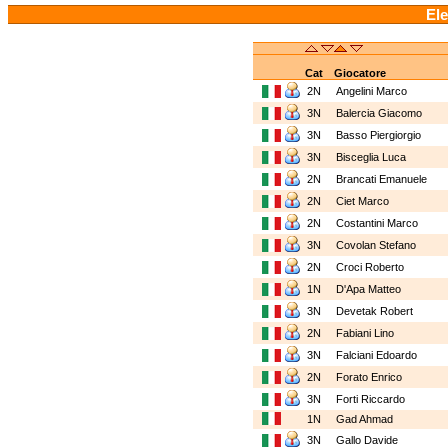
Ele
Cat
Giocatore
2N
Angelini Marco
3N
Balercia Giacomo
3N
Basso Piergiorgio
3N
Bisceglia Luca
2N
Brancati Emanuele
2N
Ciet Marco
2N
Costantini Marco
3N
Covolan Stefano
2N
Croci Roberto
1N
D'Apa Matteo
3N
Devetak Robert
2N
Fabiani Lino
3N
Falciani Edoardo
2N
Forato Enrico
3N
Forti Riccardo
1N
Gad Ahmad
3N
Gallo Davide