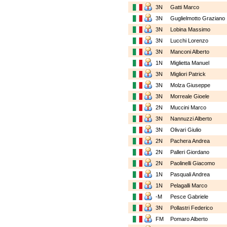
3N
Gatti Marco
3N
Guglielmotto Grazian
3N
Lobina Massimo
3N
Lucchi Lorenzo
3N
Manconi Alberto
1N
Miglietta Manuel
3N
Migliori Patrick
3N
Molza Giuseppe
3N
Morreale Gioele
2N
Muccini Marco
3N
Nannuzzi Alberto
3N
Olivari Giulio
2N
Pachera Andrea
2N
Palleri Giordano
2N
Paolinelli Giacomo
1N
Pasquali Andrea
1N
Pelagalli Marco
-M
Pesce Gabriele
3N
Pollastri Federico
FM
Pomaro Alberto