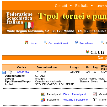
Giocato
Contatti
Elo Italia
Home
Cerca altri tornei
Precedente
R
C.I. U12
Dati 
Data
Codice
Denominazione
Luogo
Pr
Reg
Inizi
0303021A
C.I. U12
ARVIER
AO
VAL
01-0
Denominazione:
C.I. U12
Luogo:
ARVIER
[Aosta - Valle D'Aosta]
Tipo/Sistema/Tempo:
Campionato Nazionale
Sistema: Swiss Tem
Arbitri:
SCOLERI CARDELLI GIUSEPPE
Partecipanti:
Elenco Partecipanti
Variazi
Statistiche:
Visualizza Statistiche
Tranch