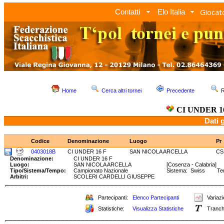
Giocato
Contatti
Elo Italia
Home
Cerca altri tornei
Precedente
R
CI UNDER 1
Dati 
Codice
Denominazione
Luogo
Pr
0403018B
CI UNDER 16 F
SAN NICOLA ARCELLA
CS
Denominazione:
CI UNDER 16 F
Luogo:
SAN NICOLA ARCELLA
[Cosenza - Calabria]
Tipo/Sistema/Tempo:
Campionato Nazionale
Sistema: Swiss Temp
Arbitri:
SCOLERI CARDELLI GIUSEPPE
Partecipanti:
Elenco Partecipanti
Variazi
Statistiche:
Visualizza Statistiche
Tranch