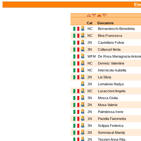
Ele
Cat
Giocatore
NC
Bernardeschi Benedetta
NC
Bina Francesca
2N
Castellano Fulvia
3N
Collazuol Ilenia
WFM
De Rosa Mariagrazia Antoni
NC
Demetz Valentine
NC
Internicola Isabella
2N
Lai Silvia
2N
Lomakina Nadya
NC
Lucaccioni Angela
3N
Mosca Giulia
2N
Musa Valeria
2N
Palmitessa Irene
1N
Panella Fiammetta
3N
Sclippa Federica
2N
Sommacal Mandy
2N
Tessieri Anna Rita