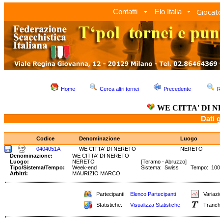
Giocato
Contatti
Elo Italia
Home
Cerca altri tornei
Precedente
R
WE CITTA' DI 
Dati 
Codice
Denominazione
Luogo
0404051A
WE CITTA' DI NERETO
NERETO
Denominazione:
WE CITTA' DI NERETO
Luogo:
NERETO
[Teramo - Abruzzo]
Tipo/Sistema/Tempo:
Week-end
Sistema: Swiss Tempo: 100'/4
Arbitri:
MAURIZIO MARCO
Partecipanti:
Elenco Partecipanti
Variazi
Statistiche:
Visualizza Statistiche
Tranch