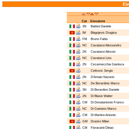
Ele
Cat
Giocatore
3N
Battisti Daniele
IM
Blagojevic Dragisa
FM
Bruno Fabio
NC
Cavatassi Alessandro
2N
Cavatassi Alessio
NC
Cavatassi Lino
2N
Cecannecchia Gianluca
Cetkovic Sergio
2N
D'Amato Nazario
NC
De Berardinis Marco
3N
Di Berardino Daniele
2N
Di Blasio Walter
CM
Di Donatantonio Franco
NC
Di Gaetano Marco
CM
Di Martino Antonio
GM
Drasko Milan
CM
Fioravanti Diego