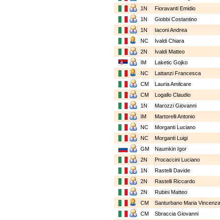
1N
Fioravanti Emidio
1N
Giobbi Costantino
1N
Iaconi Andrea
NC
Ivaldi Chiara
2N
Ivaldi Matteo
IM
Laketic Gojko
NC
Lattanzi Francesca
CM
Lauria Amilcare
CM
Logallo Claudio
1N
Marozzi Giovanni
IM
Martorelli Antonio
NC
Morganti Luciano
NC
Morganti Luigi
GM
Naumkin Igor
2N
Procaccini Luciano
1N
Rastelli Davide
2N
Rastelli Riccardo
2N
Rubini Matteo
CM
Santurbano Maria Vincenz
CM
Sbraccia Giovanni