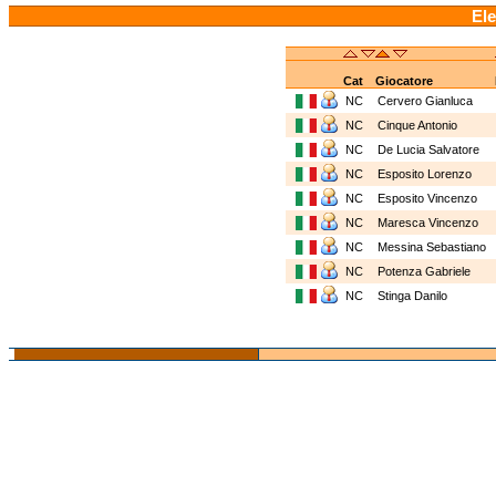
Ele
Cat
Giocatore
NC
Cervero Gianluca
NC
Cinque Antonio
NC
De Lucia Salvatore
NC
Esposito Lorenzo
NC
Esposito Vincenzo
NC
Maresca Vincenzo
NC
Messina Sebastiano
NC
Potenza Gabriele
NC
Stinga Danilo