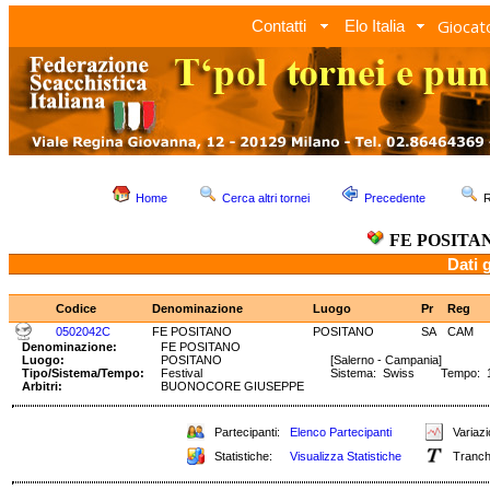
Giocato
Contatti
Elo Italia
Home
Cerca altri tornei
Precedente
R
FE POSITA
Dati 
Codice
Denominazione
Luogo
Pr
Reg
0502042C
FE POSITANO
POSITANO
SA
CAM
Denominazione:
FE POSITANO
Luogo:
POSITANO
[Salerno - Campania]
Tipo/Sistema/Tempo:
Festival
Sistema: Swiss Tempo: 1h
Arbitri:
BUONOCORE GIUSEPPE
Partecipanti:
Elenco Partecipanti
Variazi
Statistiche:
Visualizza Statistiche
Tranch