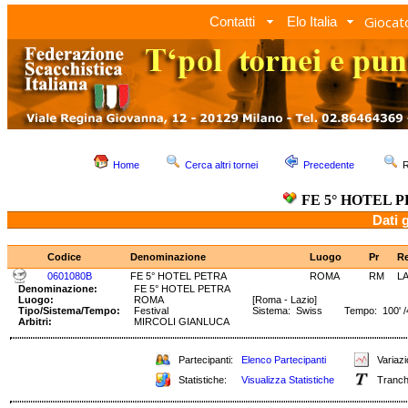
Giocato
Contatti
Elo Italia
Home
Cerca altri tornei
Precedente
R
FE 5° HOTEL 
Dati 
Codice
Denominazione
Luogo
Pr
R
0601080B
FE 5° HOTEL PETRA
ROMA
RM
L
Denominazione:
FE 5° HOTEL PETRA
Luogo:
ROMA
[Roma - Lazio]
Tipo/Sistema/Tempo:
Festival
Sistema: Swiss Tempo: 100' /40
Arbitri:
MIRCOLI GIANLUCA
Partecipanti:
Elenco Partecipanti
Variazi
Statistiche:
Visualizza Statistiche
Tranch