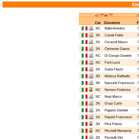
Ele
Cat
Giocatore
F
NC
Balbi Amedeo
3N
Casali Fabio
1N
Cerasoli Mauro
2N
Clemente Gianni
NC
Di Giorgio Daniele
NC
Forti Luca
2N
Gatta Flavio
3N
Melissa Raffaello
3N
Nassetti Francesco
NC
Nemesi Federica
NC
Nepi Marco
2N
Orazi Carlo
2N
Pagano Daniele
1N
Papetti Francesco
3N
Pica Polivia
NC
Piscitelli Marianna
2N
Piscitelli Vito