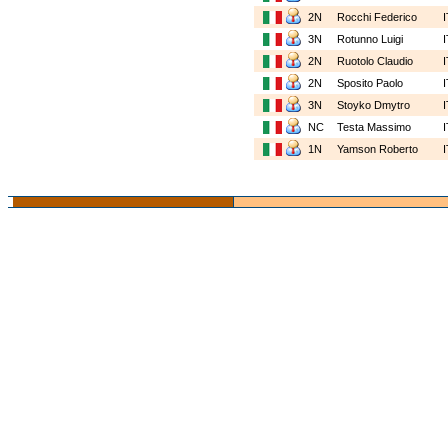
2N
Rocchi Federico
3N
Rotunno Luigi
2N
Ruotolo Claudio
2N
Sposito Paolo
3N
Stoyko Dmytro
NC
Testa Massimo
1N
Yamson Roberto