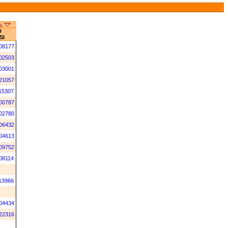
D
SI
08177
02503
03001
21057
15307
00787
02780
06432
04613
09752
08114
13966
04434
22316