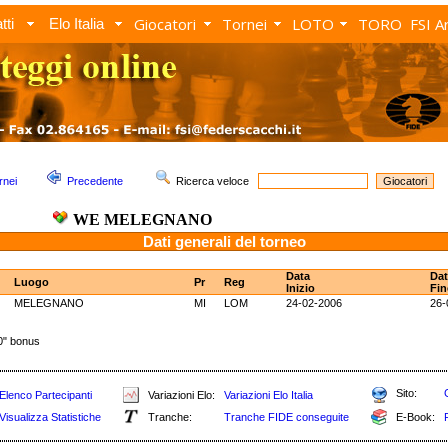
Giocatori
Tornei
LOTO
TORO
FSI A
tti
Elo Italia
rnei
Precedente
Ricerca veloce
WE MELEGNANO
Dati generali del torneo
Data
Dat
Luogo
Pr
Reg
Inizio
Fin
MELEGNANO
MI
LOM
24-02-2006
26-
" bonus
Sito:
Elenco Partecipanti
Variazioni Elo:
Variazioni Elo Italia
Visualizza Statistiche
Tranche:
Tranche FIDE conseguite
E-Book: