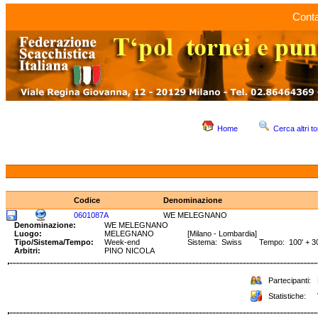
Conta
Home
Cerca altri to
Codice
Denominazione
0601087A
WE MELEGNANO
Denominazione:
WE MELEGNANO
Luogo:
MELEGNANO
[Milano - Lombardia]
Tipo/Sistema/Tempo:
Week-end
Sistema: Swiss Tempo: 100' + 30
Arbitri:
PINO NICOLA
Partecipanti:
Statistiche: