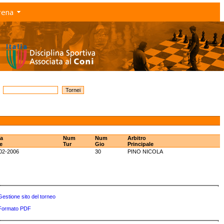
rena
a
Num
Num
Arbitro
e
Tur
Gio
Principale
02-2006
30
PINO NICOLA
Gestione sito del torneo
Formato PDF