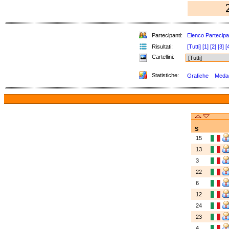
Partecipanti:
Elenco Partecipa
Risultati:
[Tutti]
[1]
[2]
[3]
[
Cartellini:
Statistiche:
Grafiche
Medagl
S
15
13
3
22
6
12
24
23
4