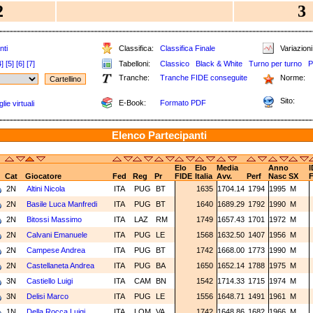
2
3
nti
Classifica:
Classifica Finale
Variazioni
4]
[5]
[6]
[7]
Tabelloni:
Classico
Black & White
Turno per turno
P
Tranche:
Tranche FIDE conseguite
Norme:
Sito:
E-Book:
Formato PDF
ie virtuali
Elenco Partecipanti
Elo
Elo
Media
Anno
I
Cat
Giocatore
Fed
Reg
Pr
FIDE
Italia
Avv.
Perf
Nasc
SX
2N
Altini Nicola
ITA
PUG
BT
1635
1704.14
1794
1995
M
2N
Basile Luca Manfredi
ITA
PUG
BT
1640
1689.29
1792
1990
M
2N
Bitossi Massimo
ITA
LAZ
RM
1749
1657.43
1701
1972
M
2N
Calvani Emanuele
ITA
PUG
LE
1568
1632.50
1407
1956
M
2N
Campese Andrea
ITA
PUG
BT
1742
1668.00
1773
1990
M
2N
Castellaneta Andrea
ITA
PUG
BA
1650
1652.14
1788
1975
M
3N
Castiello Luigi
ITA
CAM
BN
1542
1714.33
1715
1974
M
3N
Delisi Marco
ITA
PUG
LE
1556
1648.71
1491
1961
M
1N
Della Rocca Luigi
ITA
LOM
VA
1742
1648.86
1682
1966
M