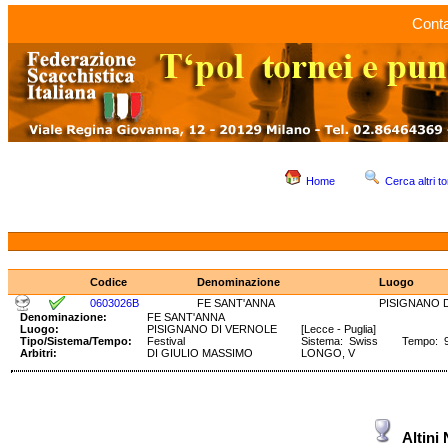
Conta
Home
Cerca altri to
Codice
Denominazione
Luogo
0603026B
FE SANT'ANNA
PISIGNANO 
Denominazione:
FE SANT'ANNA
Luogo:
PISIGNANO DI VERNOLE
[Lecce - Puglia]
Tipo/Sistema/Tempo:
Festival
Sistema: Swiss Tempo: 90'
Arbitri:
DI GIULIO MASSIMO
LONGO, V
Altini