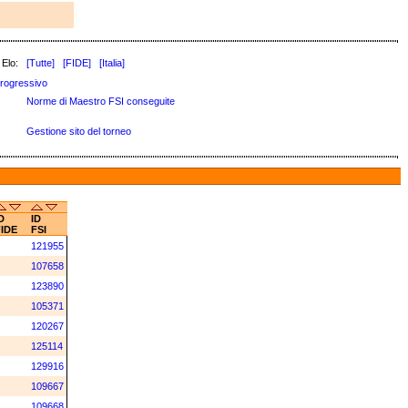
 Elo:
[Tutte]
[FIDE]
[Italia]
rogressivo
Norme di Maestro FSI conseguite
Gestione sito del torneo
D
ID
FIDE
FSI
121955
107658
123890
105371
120267
125114
129916
109667
109668