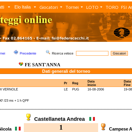
Giocatori
Tornei
LOTO
TORO
FSI A
tti
Elo Italia
rnei
Precedente
Ricerca veloce
FE SANT'ANNA
Dati generali del torneo
Data
Data
Pr
Reg
Inizio
Fine
DI VERNOLE
LE
PUG
16-08-2006
19-08
 /23 ms + 1 h QPF
Castellaneta Andrea
1
 Nicola
Campese 