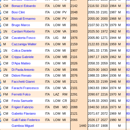
CM
Bonazzi Edoardo
ITA
LOM
MI
2142
2116.50
2310
1964
M
80
CM
Bosi Clint
ITA
LOM
PV
2048
2055.33
2181
1987
M
81
CM
Bozzali Ermanno
ITA
LOM
PV
2099
2055.00
2000
1968
M
80
CM
Brugo Marco
ITA
LOM
MI
2091
2107.50
2179
1979
M
80
1N
Cardani Roberto
ITA
LOM
VA
1903
2025.50
1972
1962
M
81
CM
Cavatorta Fosco
ITA
LIG
IM
1976
2005.80
1271
1944
M
80
M
Cazzaniga Walter
ITA
LOM
MI
2159
2122.83
2316
1959
M
80
1N
Colica Daniele
ITA
LOM
MI
1907
1981.33
1735
1944
M
82
CM
Crippa Gabriele
ITA
LOM
MB
2116
1997.17
1929
1962
M
80
CM
D'Apa Matteo
ITA
LOM
MI
2026
2058.33
2059
1991
M
81
1N
Di Paola Antonio
ITA
LOM
MI
1906
2029.00
1663
1968
M
82
CM
Didoni Renato
ITA
LOM
MI
2076
1988.33
1864
1936
M
81
M
Facchetti Gianni
ITA
LOM
MI
2121
2005.33
2199
1946
M
80
CM
Farachi Francesco
ITA
LOM
VA
2101
1963.83
1964
1974
M
80
FM
Ferretti Folco
ITA
LAZ
RM
2291
2090.67
2216
1970
M
80
CM
Festa Samuele
ITA
LOM
CR
2017
2149.33
2093
1981
M
82
CM
Frigieri Fabrizio
ITA
EMI
MO
2088
1940.50
1816
1973
M
81
CM
Gabetto Flaviano
ITA
LOM
MI
2121
2071.67
2072
1969
M
80
CM
Galli Fabio Federico
ITA
LOM
MI
2066
2026.17
2027
1980
M
80
Gamboa Miguel
1440
2100.67
1908
M