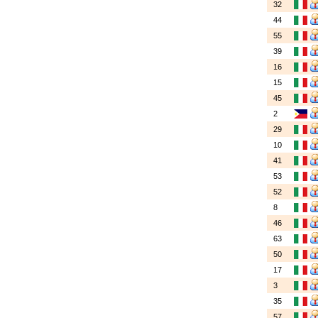
32
44
55
39
16
15
45
2
29
10
41
53
52
8
46
63
50
17
3
35
57