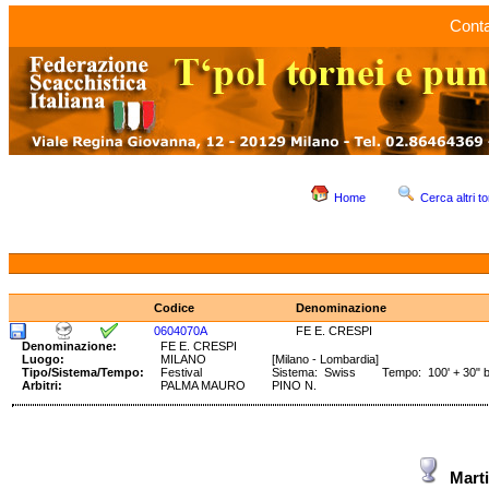
Conta
Home
Cerca altri to
Codice
Denominazione
0604070A
FE E. CRESPI
Denominazione:
FE E. CRESPI
Luogo:
MILANO
[Milano - Lombardia]
Tipo/Sistema/Tempo:
Festival
Sistema: Swiss Tempo: 100' + 30" 
Arbitri:
PALMA MAURO
PINO N.
Mart