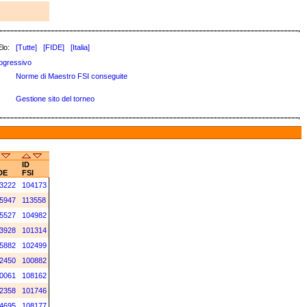
lo:
[Tutte]
[FIDE]
[Italia]
ogressivo
Norme di Maestro FSI conseguite
Gestione sito del torneo
ID
DE
FSI
3222
104173
5947
113558
5527
104982
3928
101314
5882
102499
2450
100882
0061
108162
2358
101746
4695
108177