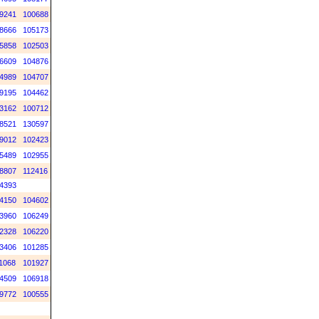
9241
100688
8666
105173
5858
102503
6609
104876
4989
104707
9195
104462
3162
100712
8521
130597
9012
102423
5489
102955
8807
112416
4393
4150
104602
3960
106249
2328
106220
3406
101285
1068
101927
4509
106918
9772
100555