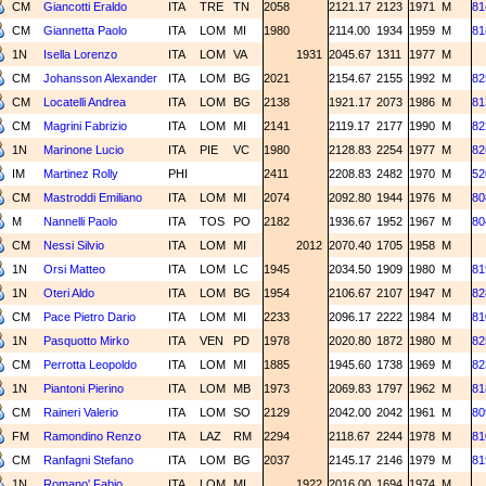
CM
Giancotti Eraldo
ITA
TRE
TN
2058
2121.17
2123
1971
M
81
CM
Giannetta Paolo
ITA
LOM
MI
1980
2114.00
1934
1959
M
81
1N
Isella Lorenzo
ITA
LOM
VA
1931
2045.67
1311
1977
M
CM
Johansson Alexander
ITA
LOM
BG
2021
2154.67
2155
1992
M
82
CM
Locatelli Andrea
ITA
LOM
BG
2138
1921.17
2073
1986
M
81
CM
Magrini Fabrizio
ITA
LOM
MI
2141
2119.17
2177
1990
M
82
1N
Marinone Lucio
ITA
PIE
VC
1980
2128.83
2254
1977
M
82
IM
Martinez Rolly
PHI
2411
2208.83
2482
1970
M
52
CM
Mastroddi Emiliano
ITA
LOM
MI
2074
2092.80
1944
1976
M
80
M
Nannelli Paolo
ITA
TOS
PO
2182
1936.67
1952
1967
M
80
CM
Nessi Silvio
ITA
LOM
MI
2012
2070.40
1705
1958
M
1N
Orsi Matteo
ITA
LOM
LC
1945
2034.50
1909
1980
M
81
1N
Oteri Aldo
ITA
LOM
BG
1954
2106.67
2107
1947
M
82
CM
Pace Pietro Dario
ITA
LOM
MI
2233
2096.17
2222
1984
M
81
1N
Pasquotto Mirko
ITA
VEN
PD
1978
2020.80
1872
1980
M
82
CM
Perrotta Leopoldo
ITA
LOM
MI
1885
1945.60
1738
1969
M
82
1N
Piantoni Pierino
ITA
LOM
MB
1973
2069.83
1797
1962
M
81
CM
Raineri Valerio
ITA
LOM
SO
2129
2042.00
2042
1961
M
80
FM
Ramondino Renzo
ITA
LAZ
RM
2294
2118.67
2244
1978
M
81
CM
Ranfagni Stefano
ITA
LOM
BG
2037
2145.17
2146
1979
M
81
1N
Romano' Fabio
ITA
LOM
MI
1922
2016.00
1694
1974
M