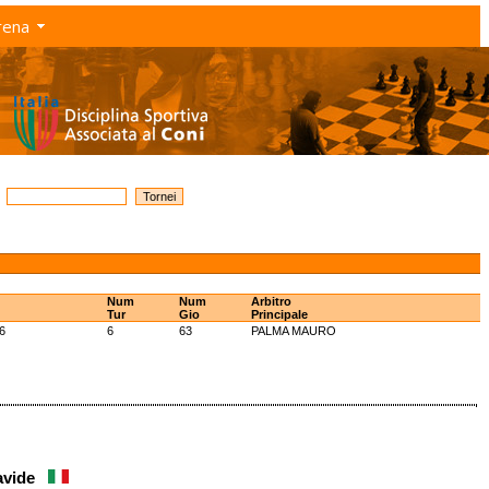
rena
Num
Num
Arbitro
Tur
Gio
Principale
6
6
63
PALMA MAURO
Davide