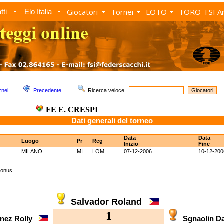
Giocatori
Tornei
LOTO
TORO
FSI A
tti
Elo Italia
rnei
Precedente
Ricerca veloce
FE E. CRESPI
Dati generali del torneo
Data
Data
Luogo
Pr
Reg
Inizio
Fine
MILANO
MI
LOM
07-12-2006
10-12-200
bonus
Salvador Roland
1
inez Rolly
Sgnaolin 