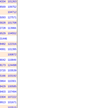
4334
101263
8569
109752
104712
5093
127571
3028
101708
2728
113966
6529
104552
01446
8482
122316
4991
101395
100872
9042
110849
8173
124498
0720
103539
5166
103192
3864
110301
8429
100585
9403
107494
0304
107222
9913
101671
102515