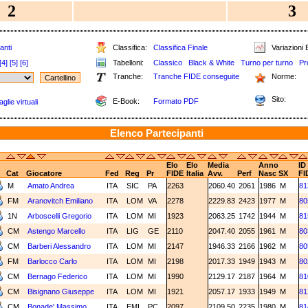
2
3
anti
Classifica:
Classifica Finale
Variazioni E
[4]
[5]
[6]
Tabelloni:
Classico
Black & White
Turno per turno
Pr
Tranche:
Tranche FIDE conseguite
Norme:
Sito:
E-Book:
Formato PDF
glie virtuali
Elenco Partecipanti
Elo
Elo
Media
Anno
ID
Cat
Giocatore
Fed
Reg
Pr
FIDE
Italia
Avv.
Perf
Nasc
SX
FI
M
Amato Andrea
ITA
SIC
PA
2263
2060.40
2061
1986
M
81
FM
Aranovitch Emiliano
ITA
LOM
VA
2278
2229.83
2423
1977
M
80
1N
Arboscelli Gregorio
ITA
LOM
MI
1923
2063.25
1742
1944
M
81
CM
Astengo Marcello
ITA
LIG
GE
2110
2047.40
2055
1961
M
80
CM
Barberi Alessandro
ITA
LOM
MI
2147
1946.33
2166
1962
M
80
FM
Barlocco Carlo
ITA
LOM
MI
2198
2017.33
1949
1943
M
80
CM
Bernago Federico
ITA
LOM
MI
1990
2129.17
2187
1964
M
81
CM
Bisignano Giuseppe
ITA
LOM
MI
1921
2057.17
1933
1949
M
81
CM
Bonade' Massimo
ITA
EMI
PC
2097
2109.50
2235
1980
M
81