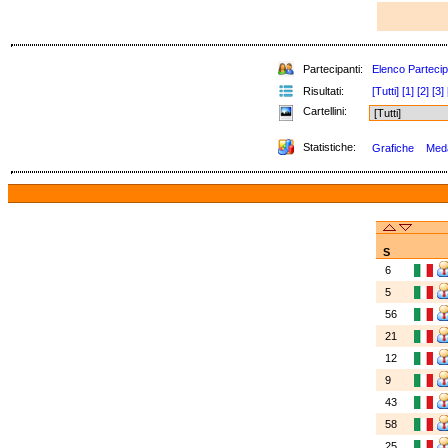
Partecipanti:
Elenco Partecip
Risultati:
[Tutti]
[1]
[2]
[3]
Cartellini:
Statistiche:
Grafiche
Meda
S
6
5
56
21
12
9
43
58
25