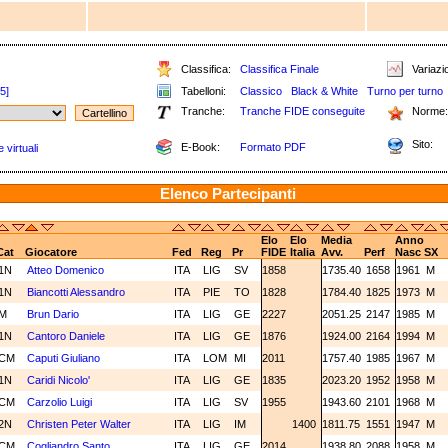
Classifica:
Classifica Finale
Variazio
[5]
Tabelloni:
Classico
Black & White
Turno per turno
Tranche:
Tranche FIDE conseguite
Norme:
Sito:
E-Book:
Formato PDF
 virtuali
Elenco Partecipanti
Elo
Elo
Media
Anno
Cat
Giocatore
Fed
Reg
Pr
FIDE
Italia
Avv.
Perf
Nasc
SX
1N
Atteo Domenico
ITA
LIG
SV
1858
1735.40
1658
1961
M
1N
Biancotti Alessandro
ITA
PIE
TO
1828
1784.40
1825
1973
M
M
Brun Dario
ITA
LIG
GE
2227
2051.25
2147
1985
M
1N
Cantoro Daniele
ITA
LIG
GE
1876
1924.00
2164
1994
M
CM
Caputi Giuliano
ITA
LOM
MI
2011
1757.40
1985
1967
M
1N
Caridi Nicolo'
ITA
LIG
GE
1835
2023.20
1952
1958
M
CM
Carzolio Luigi
ITA
LIG
SV
1955
1943.60
2101
1968
M
2N
Christen Peter Walter
ITA
LIG
IM
1400
1811.75
1551
1947
M
CM
Cogliandro Santo
ITA
LIG
GE
2014
1938.80
2088
1958
M