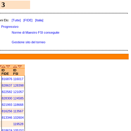
3
ni Elo:
[Tutte]
[FIDE]
[Italia]
Progressivo
Norme di Maestro FSI conseguite
Gestione sito del torneo
ID
ID
FIDE
FSI
816876
116017
828637
128398
822582
121057
828300
124585
821993
118668
816256
113567
813346
102604
119528
818674
105152