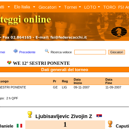
Giocatori
Tornei
LOTO
TORO
FSI A
tti
Elo Italia
rnei
Precedente
Ricerca veloce
WE 12° SESTRI PONENTE
Dati generali del torneo
Data
Data
Luogo
Pr
Reg
Inizio
Fine
SESTRI PONENTE
GE
LIG
09-11-2007
11-09-2007
o: 2 h QPF
Ljubisavljevic Zivojin Z
1
Daniele
Caput