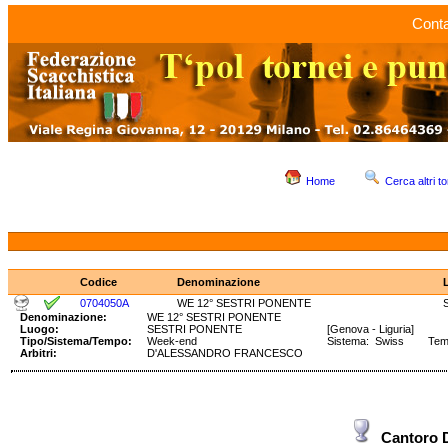
Conta
Home
Cerca altri to
Codice
Denominazione
0704050A
WE 12° SESTRI PONENTE
Denominazione:
WE 12° SESTRI PONENTE
Luogo:
SESTRI PONENTE
[Genova - Liguria]
Tipo/Sistema/Tempo:
Week-end
Sistema: Swiss Temp
Arbitri:
D'ALESSANDRO FRANCESCO
Cantoro 