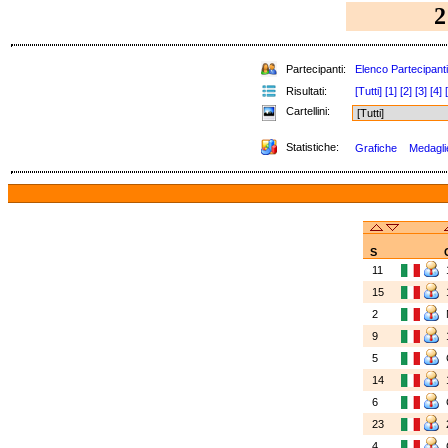
2
Partecipanti:
Elenco Partecipanti
Risultati:
[Tutti]
[1]
[2]
[3]
[4]
Cartellini:
Statistiche:
Grafiche
Medaglie
S
11
15
2
9
5
14
6
23
4