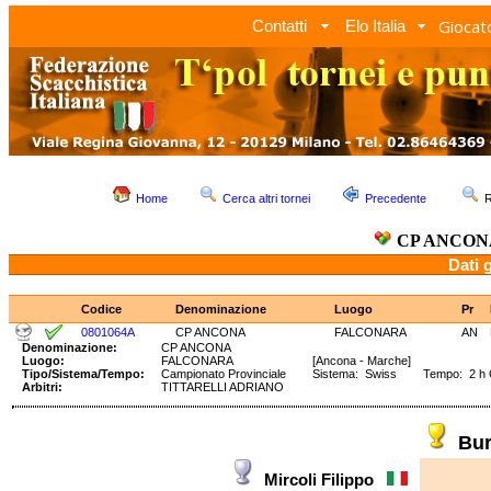
Giocato
Contatti
Elo Italia
Home
Cerca altri tornei
Precedente
R
CP ANCON
Dati 
Codice
Denominazione
Luogo
Pr
0801064A
CP ANCONA
FALCONARA
AN
Denominazione:
CP ANCONA
Luogo:
FALCONARA
[Ancona - Marche]
Tipo/Sistema/Tempo:
Campionato Provinciale
Sistema: Swiss Tempo: 2 h
Arbitri:
TITTARELLI ADRIANO
Bur
Mircoli Filippo