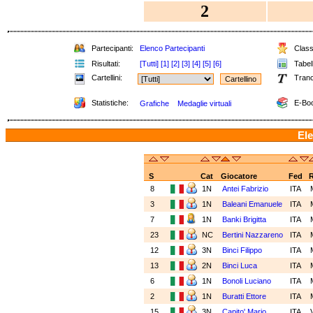
2
Partecipanti:
Elenco Partecipanti
Classi
Risultati:
[Tutti]
[1]
[2]
[3]
[4]
[5]
[6]
Tabell
Cartellini:
Tranc
Statistiche:
E-Boo
Grafiche
Medaglie virtuali
Ele
S
Cat
Giocatore
Fed
8
1N
Antei Fabrizio
ITA
3
1N
Baleani Emanuele
ITA
7
1N
Banki Brigitta
ITA
23
NC
Bertini Nazzareno
ITA
12
3N
Binci Filippo
ITA
13
2N
Binci Luca
ITA
6
1N
Bonoli Luciano
ITA
2
1N
Buratti Ettore
ITA
15
3N
Capito' Mario
ITA