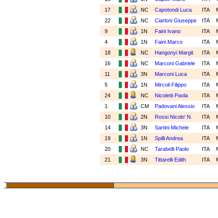
17
NC
Capotondi Luca
ITA
22
NC
Ciarloni Giuseppe
ITA
9
1N
Faini Ivano
ITA
4
1N
Faini Marco
ITA
18
NC
Hangonyi Margit
ITA
16
NC
Marconi Gabriele
ITA
11
3N
Marconi Luca
ITA
5
1N
Mircoli Filippo
ITA
24
NC
Nicoletti Paola
ITA
1
CM
Padovani Alessio
ITA
10
2N
Rossi Nicolo' N.
ITA
14
3N
Sartini Michele
ITA
19
1N
Spilli Andrea
ITA
20
NC
Tarabelli Paolo
ITA
21
3N
Tittarelli Edith
ITA