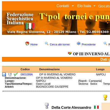
Giocato
Contatti
Elo Italia
Home
Cerca altri tornei
Precedente
R
OP III INVERNO A
Dati 
Codice
Denominazione
Luogo
0801099A
OP III INVERNO AL VOMERO
NAPOLI
Denominazione:
OP III INVERNO AL VOMERO
Luogo:
NAPOLI
[Napoli - Campania]
Tipo/Sistema/Tempo:
Open Locali
Sistema: Swiss Tempo:
Arbitri:
BUONOCORE GIUSEPPE
Della Corte Alessandro