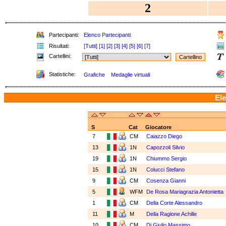
2
Partecipanti:
Elenco Partecipanti
Risultati:
[Tutti]
[1]
[2]
[3]
[4]
[5]
[6]
[7]
Cartellini:
Statistiche:
Grafiche
Medaglie virtuali
Ele
S
Cat
Giocatore
7
CM
Caiazzo Diego
13
1N
Capozzoli Silvio
19
1N
Chiummo Sergio
15
1N
Colucci Stefano
9
CM
Cosenza Gianni
5
WFM
De Rosa Mariagrazia Antonietta
1
CM
Della Corte Alessandro
11
M
Della Ragione Achille
10
CM
Di Giulio Massimo