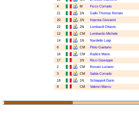
4
M
Ficco Corrado
21
1N
Gallo Thomas Renato
20
1N
Improta Giovanni
22
2N
Lombardi Ottavio
12
CM
Lombardo Michele
14
1N
Nardiello Luigi
6
CM
Pinto Gaetano
16
CM
Radice Mario
17
1N
Ricci Giuseppe
2
CM
Rosato Luciano
3
CM
Sabia Corrado
18
1N
Schiappoli Dario
8
CM
Valenzi Marco