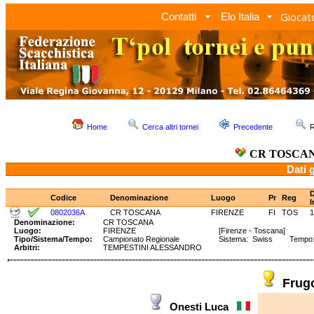
Giocato
Contatti
Elo Italia
Home
Cerca altri tornei
Precedente
R
CR TOSCA
Dati 
D
Codice
Denominazione
Luogo
Pr
Reg
I
0802036A
CR TOSCANA
FIRENZE
FI
TOS
1
Denominazione:
CR TOSCANA
Luogo:
FIRENZE
[Firenze - Toscana]
Tipo/Sistema/Tempo:
Campionato Regionale
Sistema: Swiss Tempo: 1
Arbitri:
TEMPESTINI ALESSANDRO
Frug
Onesti Luca