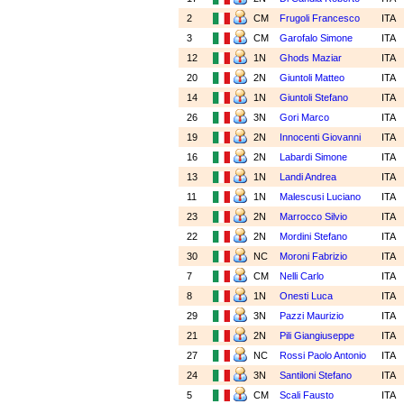
2
CM
Frugoli Francesco
ITA
3
CM
Garofalo Simone
ITA
12
1N
Ghods Maziar
ITA
20
2N
Giuntoli Matteo
ITA
14
1N
Giuntoli Stefano
ITA
26
3N
Gori Marco
ITA
19
2N
Innocenti Giovanni
ITA
16
2N
Labardi Simone
ITA
13
1N
Landi Andrea
ITA
11
1N
Malescusi Luciano
ITA
23
2N
Marrocco Silvio
ITA
22
2N
Mordini Stefano
ITA
30
NC
Moroni Fabrizio
ITA
7
CM
Nelli Carlo
ITA
8
1N
Onesti Luca
ITA
29
3N
Pazzi Maurizio
ITA
21
2N
Pili Giangiuseppe
ITA
27
NC
Rossi Paolo Antonio
ITA
24
3N
Santiloni Stefano
ITA
5
CM
Scali Fausto
ITA