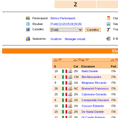
2
Partecipanti:
Elenco Partecipanti
Clas
Risultati:
[Tutti]
[1]
[2]
[3]
[4]
[5]
[6]
Tabe
Cartellini:
Tra
Statistiche:
E-B
Grafiche
Medaglie virtuali
Ele
S
Cat
Giocatore
Fed
18
2N
Baldi Daniele
ITA
4
CM
Bini Alessandro
ITA
9
1N
Bisignano Riccardo
ITA
28
NC
Bramerini Francesco
ITA
25
2N
Calzerano Gerardo
ITA
6
1N
Campanella Giovanni
ITA
10
1N
Cocuzzi Edoardo
ITA
15
2N
De Nadai Daniele
ITA
17
2N
Di Candia Roberto
ITA