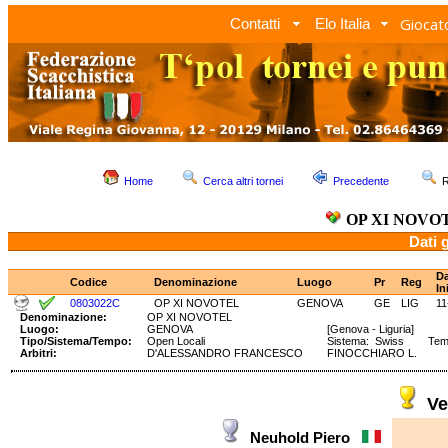
Giocato
Contatti
Elo Italia
Home
Cerca altri tornei
Precedente
R
OP XI NOVO
Dati 
Da
Codice
Denominazione
Luogo
Pr
Reg
In
0803022C
OP XI NOVOTEL
GENOVA
GE
LIG
11
Denominazione:
OP XI NOVOTEL
Luogo:
GENOVA
[Genova - Liguria]
Tipo/Sistema/Tempo:
Open Locali
Sistema: Swiss Tem
Arbitri:
D'ALESSANDRO FRANCESCO
FINOCCHIARO L.
Ve
Neuhold Piero