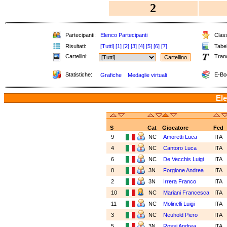
2
Partecipanti:
Elenco Partecipanti
Class
Risultati:
[Tutti]
[1]
[2]
[3]
[4]
[5]
[6]
[7]
Tabel
Cartellini:
Tran
Statistiche:
E-Bo
Grafiche
Medaglie virtuali
Ele
S
Cat
Giocatore
Fed
9
NC
Amoretti Luca
ITA
4
NC
Cantoro Luca
ITA
6
NC
De Vecchis Luigi
ITA
8
3N
Forgione Andrea
ITA
2
3N
Irrera Franco
ITA
10
NC
Mariani Francesca
ITA
11
NC
Molinelli Luigi
ITA
3
NC
Neuhold Piero
ITA
5
3N
Rossi Andrea
ITA