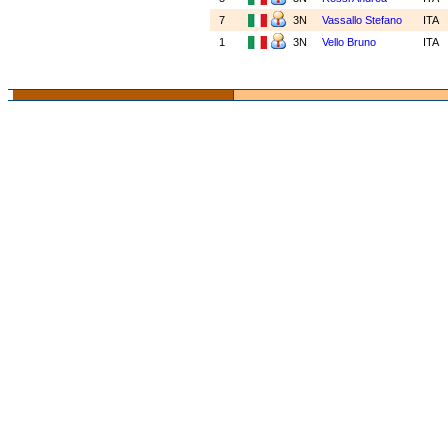
7
3N
Vassallo Stefano
ITA
1
3N
Vello Bruno
ITA