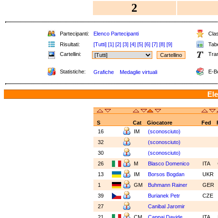
2
Partecipanti:
Elenco Partecipanti
Clas
Risultati:
[Tutti]
[1]
[2]
[3]
[4]
[5]
[6]
[7]
[8]
[9]
Tabe
Cartellini:
Tra
Statistiche:
E-B
Grafiche
Medaglie virtuali
Ele
S
Cat
Giocatore
Fed
16
IM
(sconosciuto)
32
(sconosciuto)
30
(sconosciuto)
26
M
Blasco Domenico
ITA
13
IM
Borsos Bogdan
UKR
1
GM
Buhmann Rainer
GER
39
Burianek Petr
CZE
27
Canibal Jaromir
21
CM
Cappai Davide
ITA