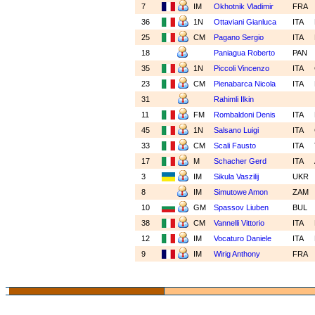
7
IM
Okhotnik Vladimir
FRA
36
1N
Ottaviani Gianluca
ITA
25
CM
Pagano Sergio
ITA
18
Paniagua Roberto
PAN
35
1N
Piccoli Vincenzo
ITA
23
CM
Pienabarca Nicola
ITA
31
Rahimli Ilkin
11
FM
Rombaldoni Denis
ITA
45
1N
Salsano Luigi
ITA
33
CM
Scali Fausto
ITA
17
M
Schacher Gerd
ITA
3
IM
Sikula Vaszilij
UKR
8
IM
Simutowe Amon
ZAM
10
GM
Spassov Liuben
BUL
38
CM
Vannelli Vittorio
ITA
12
IM
Vocaturo Daniele
ITA
9
IM
Wirig Anthony
FRA