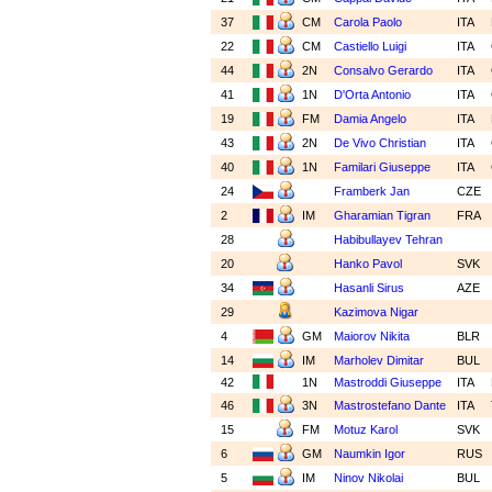
37
CM
Carola Paolo
ITA
22
CM
Castiello Luigi
ITA
44
2N
Consalvo Gerardo
ITA
41
1N
D'Orta Antonio
ITA
19
FM
Damia Angelo
ITA
43
2N
De Vivo Christian
ITA
40
1N
Familari Giuseppe
ITA
24
Framberk Jan
CZE
2
IM
Gharamian Tigran
FRA
28
Habibullayev Tehran
20
Hanko Pavol
SVK
34
Hasanli Sirus
AZE
29
Kazimova Nigar
4
GM
Maiorov Nikita
BLR
14
IM
Marholev Dimitar
BUL
42
1N
Mastroddi Giuseppe
ITA
46
3N
Mastrostefano Dante
ITA
15
FM
Motuz Karol
SVK
6
GM
Naumkin Igor
RUS
5
IM
Ninov Nikolai
BUL