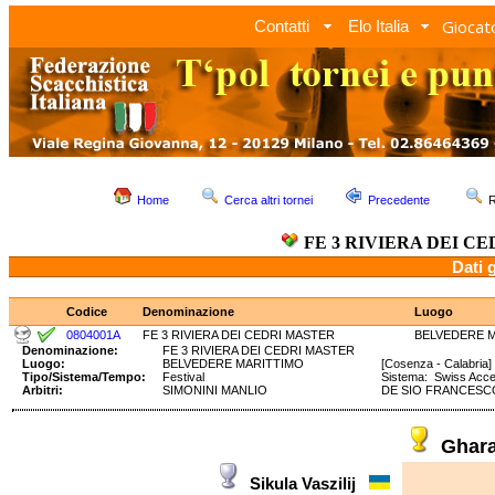
Giocato
Contatti
Elo Italia
Home
Cerca altri tornei
Precedente
R
FE 3 RIVIERA DEI C
Dati 
Codice
Denominazione
Luogo
0804001A
FE 3 RIVIERA DEI CEDRI MASTER
BELVEDERE 
Denominazione:
FE 3 RIVIERA DEI CEDRI MASTER
Luogo:
BELVEDERE MARITTIMO
[Cosenza - Calabria]
Tipo/Sistema/Tempo:
Festival
Sistema: Swiss Acc
Arbitri:
SIMONINI MANLIO
DE SIO FRANCESC
Ghar
Sikula Vaszilij