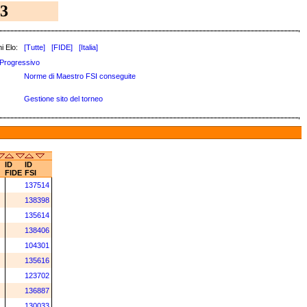
3
i Elo:
[Tutte]
[FIDE]
[Italia]
Progressivo
Norme di Maestro FSI conseguite
Gestione sito del torneo
ID
ID
FIDE
FSI
137514
138398
135614
138406
104301
135616
123702
136887
130033