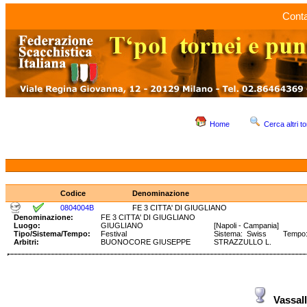
Conta
Home
Cerca altri to
Codice
Denominazione
0804004B
FE 3 CITTA' DI GIUGLIANO
Denominazione:
FE 3 CITTA' DI GIUGLIANO
Luogo:
GIUGLIANO
[Napoli - Campania]
Tipo/Sistema/Tempo:
Festival
Sistema: Swiss Tempo: 9
Arbitri:
BUONOCORE GIUSEPPE
STRAZZULLO L.
Vassal