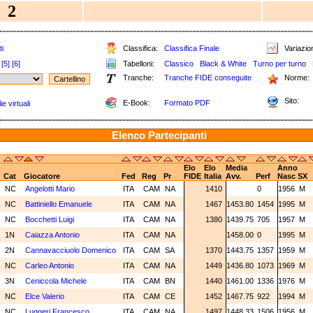
2
ti
Classifica:
Classifica Finale
Variazion
[5]
[6]
Tabelloni:
Classico
Black & White
Turno per turno
Tranche:
Tranche FIDE conseguite
Norme:
Sito:
E-Book:
Formato PDF
e virtuali
Elenco Partecipanti
Elo
Elo
Media
Anno
Cat
Giocatore
Fed
Reg
Pr
FIDE
Italia
Avv.
Perf
Nasc
SX
NC
Angelotti Mario
ITA
CAM
NA
1410
0
1956
M
NC
Battiniello Emanuele
ITA
CAM
NA
1467
1453.80
1454
1995
M
NC
Bocchetti Luigi
ITA
CAM
NA
1380
1439.75
705
1957
M
1N
Caiazza Antonio
ITA
CAM
NA
1458.00
0
1995
M
2N
Cannavacciuolo Domenico
ITA
CAM
SA
1370
1443.75
1357
1959
M
NC
Carleo Antonio
ITA
CAM
NA
1449
1436.80
1073
1969
M
3N
Ceniccola Michele
ITA
CAM
BN
1440
1461.00
1336
1976
M
NC
Elce Valerio
ITA
CAM
CE
1452
1467.75
922
1994
M
NC
Luggeri Francesco
ITA
CAM
NA
1497
1448.33
1506
1956
M