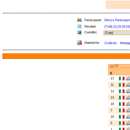
Partecipanti:
Elenco Partecipan
Risultati:
[Tutti]
[1]
[2]
[3]
[4]
Cartellini:
Statistiche:
Grafiche
Medagli
S
17
11
12
13
18
7
10
5
1