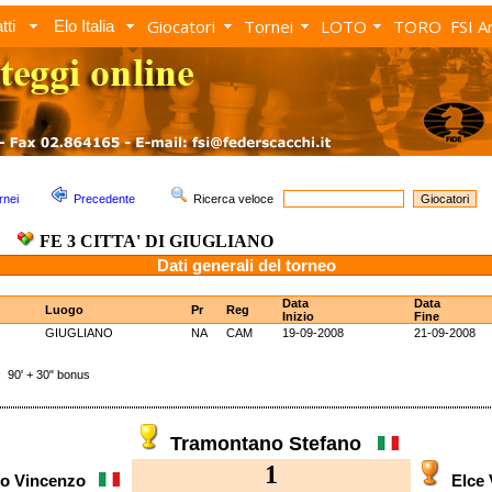
Giocatori
Tornei
LOTO
TORO
FSI A
tti
Elo Italia
rnei
Precedente
Ricerca veloce
FE 3 CITTA' DI GIUGLIANO
Dati generali del torneo
Data
Data
Luogo
Pr
Reg
Inizio
Fine
GIUGLIANO
NA
CAM
19-09-2008
21-09-2008
0' + 30" bonus
Tramontano Stefano
1
lo Vincenzo
Elce