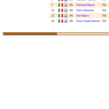
7
2N
Pancioni Marco
ITA
13
3N
Pazzi Maurizio
ITA
12
3N
Rivi Mauro
ITA
10
3N
Rossi Paolo Antonio
ITA