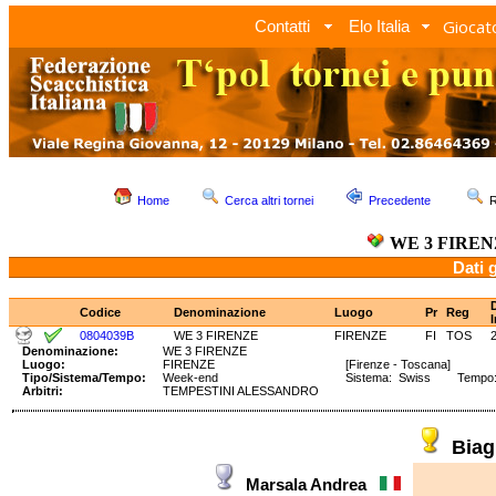
Giocato
Contatti
Elo Italia
Home
Cerca altri tornei
Precedente
R
WE 3 FIRE
Dati 
Codice
Denominazione
Luogo
Pr
Reg
I
0804039B
WE 3 FIRENZE
FIRENZE
FI
TOS
Denominazione:
WE 3 FIRENZE
Luogo:
FIRENZE
[Firenze - Toscana]
Tipo/Sistema/Tempo:
Week-end
Sistema: Swiss Tempo: 1
Arbitri:
TEMPESTINI ALESSANDRO
Biag
Marsala Andrea