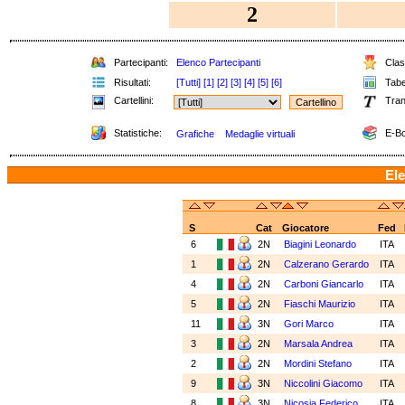
2
Partecipanti:
Elenco Partecipanti
Class
Risultati:
[Tutti]
[1]
[2]
[3]
[4]
[5]
[6]
Tabel
Cartellini:
Tran
Statistiche:
E-Bo
Grafiche
Medaglie virtuali
Ele
S
Cat
Giocatore
Fed
6
2N
Biagini Leonardo
ITA
1
2N
Calzerano Gerardo
ITA
4
2N
Carboni Giancarlo
ITA
5
2N
Fiaschi Maurizio
ITA
11
3N
Gori Marco
ITA
3
2N
Marsala Andrea
ITA
2
2N
Mordini Stefano
ITA
9
3N
Niccolini Giacomo
ITA
8
3N
Nicosia Federico
ITA