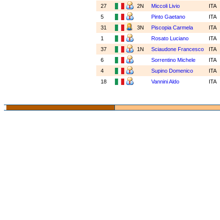
27
2N
Miccoli Livio
ITA
5
Pinto Gaetano
ITA
31
3N
Piscopia Carmela
ITA
1
Rosato Luciano
ITA
37
1N
Sciaudone Francesco
ITA
6
Sorrentino Michele
ITA
4
Supino Domenico
ITA
18
Vannini Aldo
ITA