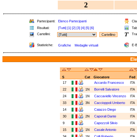
2
Partecipanti:
Elenco Partecipanti
Clas
Risultati:
[Tutti]
[1]
[2]
[3]
[4]
[5]
[6]
Tabe
Cartellini:
Tra
Statistiche:
E-B
Grafiche
Medaglie virtuali
Ele
S
Cat
Giocatore
Fed
17
Accardo Francesco
ITA
22
1N
Borrelli Salvatore
ITA
24
1N
Caccaviello Vincenzo
ITA
33
3N
Caccioppoli Umberto
ITA
14
Caiazzo Diego
ITA
30
2N
Caporali Dante
ITA
9
Capozzoli Silvio
ITA
15
1N
Casale Antonio
ITA
34
1N
Colli Roberto
ITA