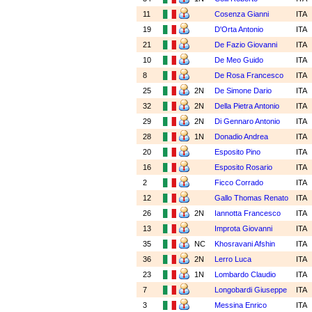
11
Cosenza Gianni
ITA
19
D'Orta Antonio
ITA
21
De Fazio Giovanni
ITA
10
De Meo Guido
ITA
8
De Rosa Francesco
ITA
25
2N
De Simone Dario
ITA
32
2N
Della Pietra Antonio
ITA
29
2N
Di Gennaro Antonio
ITA
28
1N
Donadio Andrea
ITA
20
Esposito Pino
ITA
16
Esposito Rosario
ITA
2
Ficco Corrado
ITA
12
Gallo Thomas Renato
ITA
26
2N
Iannotta Francesco
ITA
13
Improta Giovanni
ITA
35
NC
Khosravani Afshin
ITA
36
2N
Lerro Luca
ITA
23
1N
Lombardo Claudio
ITA
7
Longobardi Giuseppe
ITA
3
Messina Enrico
ITA