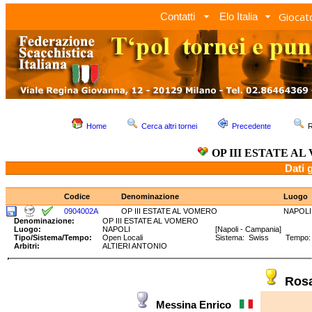
Giocato
Contatti
Elo Italia
Home
Cerca altri tornei
Precedente
R
OP III ESTATE A
Dati 
Codice
Denominazione
Luogo
0904002A
OP III ESTATE AL VOMERO
NAPOLI
Denominazione:
OP III ESTATE AL VOMERO
Luogo:
NAPOLI
[Napoli - Campania]
Tipo/Sistema/Tempo:
Open Locali
Sistema: Swiss Tempo: 1
Arbitri:
ALTIERI ANTONIO
Ros
Messina Enrico