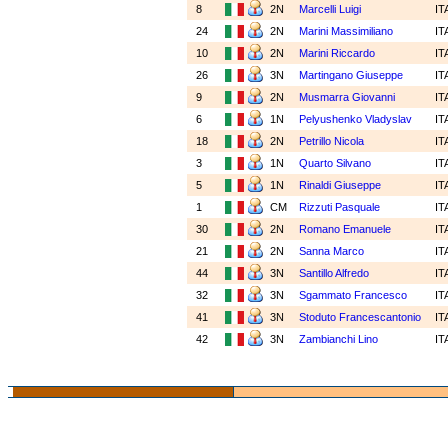
8
2N
Marcelli Luigi
IT
24
2N
Marini Massimiliano
IT
10
2N
Marini Riccardo
IT
26
3N
Martingano Giuseppe
IT
9
2N
Musmarra Giovanni
IT
6
1N
Pelyushenko Vladyslav
IT
18
2N
Petrillo Nicola
IT
3
1N
Quarto Silvano
IT
5
1N
Rinaldi Giuseppe
IT
1
CM
Rizzuti Pasquale
IT
30
2N
Romano Emanuele
IT
21
2N
Sanna Marco
IT
44
3N
Santillo Alfredo
IT
32
3N
Sgammato Francesco
IT
41
3N
Stoduto Francescantonio
IT
42
3N
Zambianchi Lino
IT