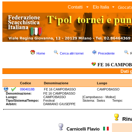
Giocato
Contatti
Elo Italia
Home
Cerca altri tornei
Precedente
R
FE 16 CAMPO
Dati 
Codice
Denominazione
Luogo
0904018B
FE 16 CAMPOBASSO
CAMPOBASSO
Denominazione:
FE 16 CAMPOBASSO
Luogo:
CAMPOBASSO
[Campobasso - Molise]
Tipo/Sistema/Tempo:
Festival
Sistema: Swiss Tempo:
Arbitri:
DAMIANO GIUSEPPE
Rin
Carnicelli Flavio