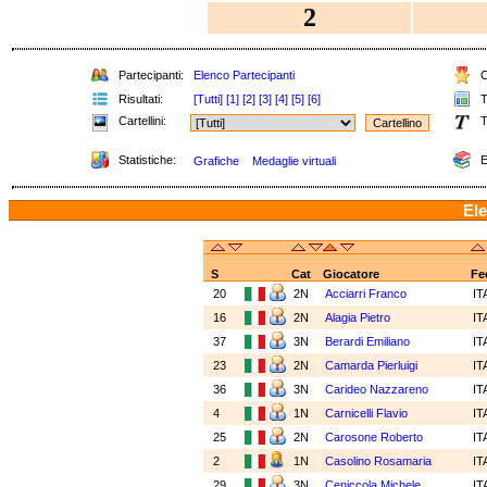
2
Partecipanti:
Elenco Partecipanti
C
Risultati:
[Tutti]
[1]
[2]
[3]
[4]
[5]
[6]
T
Cartellini:
T
Statistiche:
E
Grafiche
Medaglie virtuali
Ele
S
Cat
Giocatore
Fe
20
2N
Acciarri Franco
IT
16
2N
Alagia Pietro
IT
37
3N
Berardi Emiliano
IT
23
2N
Camarda Pierluigi
IT
36
3N
Carideo Nazzareno
IT
4
1N
Carnicelli Flavio
IT
25
2N
Carosone Roberto
IT
2
1N
Casolino Rosamaria
IT
29
3N
Ceniccola Michele
IT