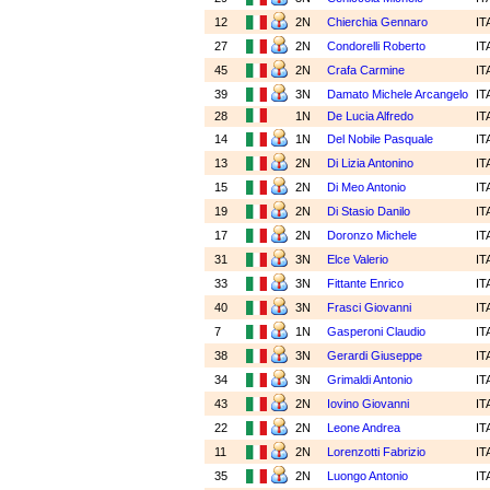
12
2N
Chierchia Gennaro
IT
27
2N
Condorelli Roberto
IT
45
2N
Crafa Carmine
IT
39
3N
Damato Michele Arcangelo
IT
28
1N
De Lucia Alfredo
IT
14
1N
Del Nobile Pasquale
IT
13
2N
Di Lizia Antonino
IT
15
2N
Di Meo Antonio
IT
19
2N
Di Stasio Danilo
IT
17
2N
Doronzo Michele
IT
31
3N
Elce Valerio
IT
33
3N
Fittante Enrico
IT
40
3N
Frasci Giovanni
IT
7
1N
Gasperoni Claudio
IT
38
3N
Gerardi Giuseppe
IT
34
3N
Grimaldi Antonio
IT
43
2N
Iovino Giovanni
IT
22
2N
Leone Andrea
IT
11
2N
Lorenzotti Fabrizio
IT
35
2N
Luongo Antonio
IT