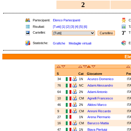
2
Partecipanti:
Elenco Partecipanti
Cl
Risultati:
[Tutti]
[1]
[2]
[3]
[4]
[5]
[6]
Ta
Cartellini:
T
Statistiche:
E
Grafiche
Medaglie virtuali
Ele
S
Cat
Giocatore
Fe
34
1N
Acunzo Domenico
IT
76
NC
Adami Alessandro
IT
64
2N
Adami Antonio
IT
10
CM
Agnelli Francesco
IT
46
2N
Alidosi Marco
IT
9
CM
Annoni Riccardo
IT
27
1N
Arena Piermario
IT
16
CM
Barucco Mattia
IT
47
1N
Biava Pierluigi
IT