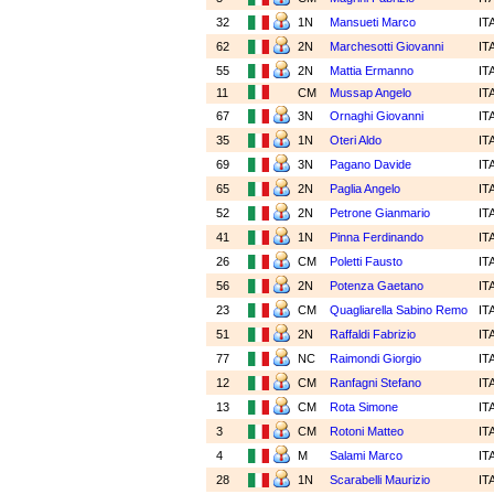
32
1N
Mansueti Marco
IT
62
2N
Marchesotti Giovanni
IT
55
2N
Mattia Ermanno
IT
11
CM
Mussap Angelo
IT
67
3N
Ornaghi Giovanni
IT
35
1N
Oteri Aldo
IT
69
3N
Pagano Davide
IT
65
2N
Paglia Angelo
IT
52
2N
Petrone Gianmario
IT
41
1N
Pinna Ferdinando
IT
26
CM
Poletti Fausto
IT
56
2N
Potenza Gaetano
IT
23
CM
Quagliarella Sabino Remo
IT
51
2N
Raffaldi Fabrizio
IT
77
NC
Raimondi Giorgio
IT
12
CM
Ranfagni Stefano
IT
13
CM
Rota Simone
IT
3
CM
Rotoni Matteo
IT
4
M
Salami Marco
IT
28
1N
Scarabelli Maurizio
IT