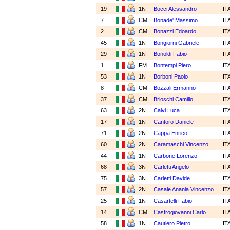
19
1N
Bocci Alessandro
IT
7
CM
Bonade' Massimo
IT
2
CM
Bonazzi Edoardo
IT
45
1N
Bongiorni Gabriele
IT
29
1N
Bonoldi Fabio
IT
1
FM
Bontempi Piero
IT
53
1N
Borboni Paolo
IT
8
CM
Bozzali Ermanno
IT
37
CM
Brioschi Camillo
IT
63
2N
Calvi Luca
IT
17
1N
Cantoro Daniele
IT
71
2N
Cappa Enrico
IT
60
2N
Caramaschi Vincenzo
IT
44
1N
Carbone Lorenzo
IT
68
3N
Carletti Angelo
IT
75
3N
Carletti Davide
IT
57
2N
Casale Anania Vincenzo
IT
25
1N
Casartelli Fabio
IT
14
CM
Castrogiovanni Carlo
IT
58
1N
Cautiero Pietro
IT