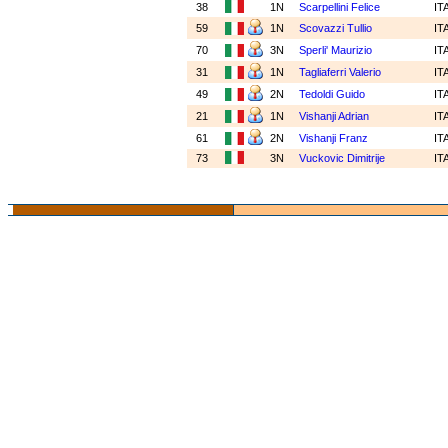
38
1N
Scarpellini Felice
IT
59
1N
Scovazzi Tullio
IT
70
3N
Sperli' Maurizio
IT
31
1N
Tagliaferri Valerio
IT
49
2N
Tedoldi Guido
IT
21
1N
Vishanji Adrian
IT
61
2N
Vishanji Franz
IT
73
3N
Vuckovic Dimitrije
IT