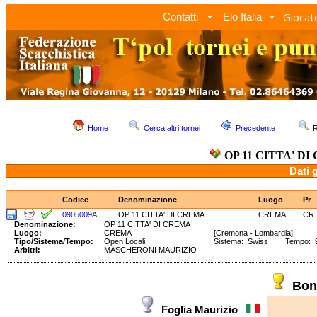
Giocato
Contatti
Elo Italia
Home
Cerca altri tornei
Precedente
R
OP 11 CITTA' D
Dati 
Codice
Denominazione
Luogo
Pr
0905009A
OP 11 CITTA' DI CREMA
CREMA
CR
Denominazione:
OP 11 CITTA' DI CREMA
Luogo:
CREMA
[Cremona - Lombardia]
Tipo/Sistema/Tempo:
Open Locali
Sistema: Swiss Tempo: 90
Arbitri:
MASCHERONI MAURIZIO
Bon
Foglia Maurizio