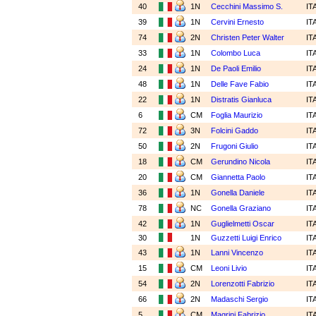
40
1N
Cecchini Massimo S.
IT
39
1N
Cervini Ernesto
IT
74
2N
Christen Peter Walter
IT
33
1N
Colombo Luca
IT
24
1N
De Paoli Emilio
IT
48
1N
Delle Fave Fabio
IT
22
1N
Distratis Gianluca
IT
6
CM
Foglia Maurizio
IT
72
3N
Folcini Gaddo
IT
50
2N
Frugoni Giulio
IT
18
CM
Gerundino Nicola
IT
20
CM
Giannetta Paolo
IT
36
1N
Gonella Daniele
IT
78
NC
Gonella Graziano
IT
42
1N
Guglielmetti Oscar
IT
30
1N
Guzzetti Luigi Enrico
IT
43
1N
Lanni Vincenzo
IT
15
CM
Leoni Livio
IT
54
2N
Lorenzotti Fabrizio
IT
66
2N
Madaschi Sergio
IT
5
CM
Magrini Fabrizio
IT