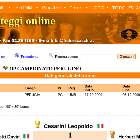
Giocatori
Tornei
LOTO
TORO
FSI A
tti
Elo Italia
rnei
Precedente
Ricerca veloce
OP CAMPIONATO PERUGINO
Dati generali del torneo
Data
Data
Luogo
Pr
Reg
Inizio
Fine
PERUGIA
PG
UMB
17-10-2009
05-12-2009
: 90' + 30" bonus
Cesarini Leopoldo
1
otti David
Herbert 