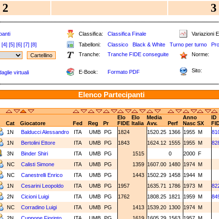
2
3
panti
Classifica:
Classifica Finale
Variazioni E
[4]
[5]
[6]
[7]
[8]
Tabelloni:
Classico
Black & White
Turno per turno
Pro
Tranche:
Tranche FIDE conseguite
Norme:
Sito:
E-Book:
Formato PDF
glie virtuali
Elenco Partecipanti
Elo
Elo
Media
Anno
ID
Cat
Giocatore
Fed
Reg
Pr
FIDE
Italia
Avv.
Perf
Nasc
SX
FI
1N
Balducci Alessandro
ITA
UMB
PG
1824
1520.25
1366
1955
M
81
1N
Bertolini Ettore
ITA
UMB
PG
1843
1624.12
1555
1955
M
82
3N
Binder Shiri
ITA
UMB
PG
1515
0
2000
F
NC
Calisti Simone
ITA
UMB
PG
1359
1607.00
1480
1974
M
NC
Canestrelli Enrico
ITA
UMB
PG
1443
1502.29
1458
1944
M
1N
Cesarini Leopoldo
ITA
UMB
PG
1957
1635.71
1786
1973
M
82
2N
Cicioni Luigi
ITA
UMB
PG
1762
1808.25
1821
1959
M
84
NC
Corradino Luigi
ITA
UMB
PG
1413
1539.20
1300
1974
M
2N
Cuppone Fiorinto
ITA
UMB
PG
1619
1605.29
1563
1957
M