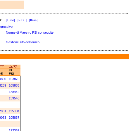
lo:
[Tutte]
[FIDE]
[Italia]
gressivo
Norme di Maestro FSI conseguite
Gestione sito del torneo
ID
DE
FSI
0800
103876
8289
105833
138442
139546
2981
115858
9073
105837
122352