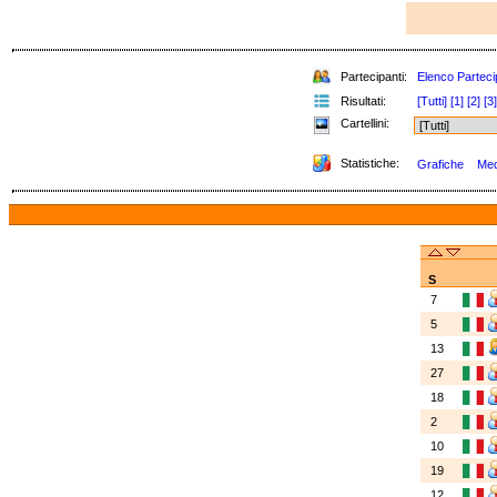
Partecipanti:
Elenco Parteci
Risultati:
[Tutti]
[1]
[2]
[3]
Cartellini:
Statistiche:
Grafiche
Meda
S
7
5
13
27
18
2
10
19
12