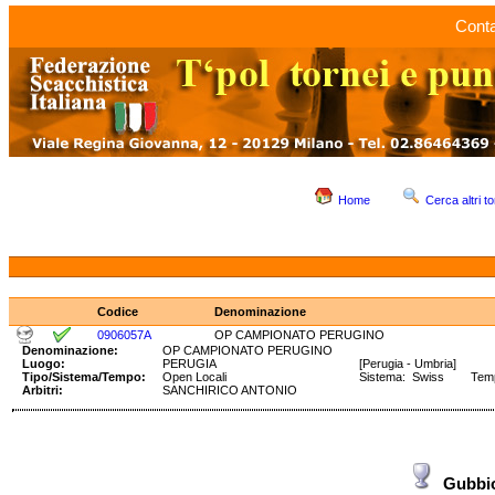
Conta
Home
Cerca altri to
Codice
Denominazione
0906057A
OP CAMPIONATO PERUGINO
Denominazione:
OP CAMPIONATO PERUGINO
Luogo:
PERUGIA
[Perugia - Umbria]
Tipo/Sistema/Tempo:
Open Locali
Sistema: Swiss Tempo
Arbitri:
SANCHIRICO ANTONIO
Gubbi