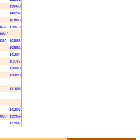
138443
140292
103883
9632
125513
80642
6362
103886
103882
141804
116012
126060
136899
141808
141807
8823
122359
127907