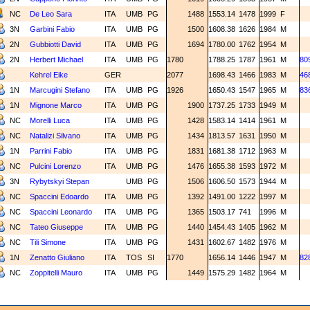
NC
De Leo Sara
ITA
UMB
PG
1488
1553.14
1478
1999
F
3N
Garbini Fabio
ITA
UMB
PG
1500
1608.38
1626
1984
M
2N
Gubbiotti David
ITA
UMB
PG
1694
1780.00
1762
1954
M
2N
Herbert Michael
ITA
UMB
PG
1780
1788.25
1787
1961
M
80
Kehrel Eike
GER
2077
1698.43
1466
1983
M
46
1N
Marcugini Stefano
ITA
UMB
PG
1926
1650.43
1547
1965
M
83
1N
Mignone Marco
ITA
UMB
PG
1900
1737.25
1733
1949
M
NC
Morelli Luca
ITA
UMB
PG
1428
1583.14
1414
1961
M
NC
Natalizi Silvano
ITA
UMB
PG
1434
1813.57
1631
1950
M
1N
Parrini Fabio
ITA
UMB
PG
1831
1681.38
1712
1963
M
NC
Pulcini Lorenzo
ITA
UMB
PG
1476
1655.38
1593
1972
M
3N
Rybytskyi Stepan
UMB
PG
1506
1606.50
1573
1944
M
NC
Spaccini Edoardo
ITA
UMB
PG
1392
1491.00
1222
1997
M
NC
Spaccini Leonardo
ITA
UMB
PG
1365
1503.17
741
1996
M
NC
Tateo Giuseppe
ITA
UMB
PG
1440
1454.43
1405
1962
M
NC
Tili Simone
ITA
UMB
PG
1431
1602.67
1482
1976
M
1N
Zenatto Giuliano
ITA
TOS
SI
1770
1656.14
1446
1947
M
82
NC
Zoppitelli Mauro
ITA
UMB
PG
1449
1575.29
1482
1964
M