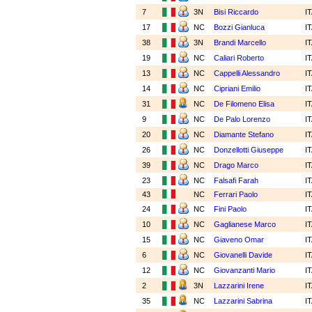
7
3N
Bisi Riccardo
I
17
NC
Bozzi Gianluca
I
38
3N
Brandi Marcello
I
19
NC
Caliari Roberto
I
13
NC
Cappelli Alessandro
I
14
NC
Cipriani Emilio
I
31
NC
De Filomeno Elisa
I
9
NC
De Palo Lorenzo
I
20
NC
Diamante Stefano
I
26
NC
Donzellotti Giuseppe
I
39
NC
Drago Marco
I
23
NC
Falsafi Farah
I
43
NC
Ferrari Paolo
I
24
NC
Fini Paolo
I
10
NC
Gaglianese Marco
I
15
NC
Giaveno Omar
I
6
NC
Giovanelli Davide
I
12
NC
Giovanzanti Mario
I
2
3N
Lazzarini Irene
I
35
NC
Lazzarini Sabrina
I