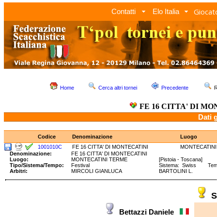
Giocato
Contatti
Elo Italia
Home
Cerca altri tornei
Precedente
R
FE 16 CITTA' DI M
Dati 
Codice
Denominazione
Luogo
1001010C
FE 16 CITTA' DI MONTECATINI
MONTECATINI
Denominazione:
FE 16 CITTA' DI MONTECATINI
Luogo:
MONTECATINI TERME
[Pistoia - Toscana]
Tipo/Sistema/Tempo:
Festival
Sistema: Swiss Tempo
Arbitri:
MIRCOLI GIANLUCA
BARTOLINI L.
S
Bettazzi Daniele