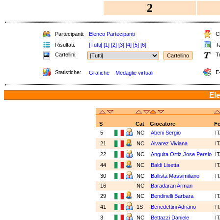
2
Partecipanti:
Elenco Partecipanti
Cl
Risultati:
[Tutti]
[1]
[2]
[3]
[4]
[5]
[6]
Ta
Cartellini:
Tr
Statistiche:
E-
Grafiche
Medaglie virtuali
Ele
S
Cat
Giocatore
F
5
NC
Abeni Sergio
I
21
NC
Alvarez Viviana
I
22
NC
Anguita Ortiz Jose Persio
I
44
NC
Baldi Lisetta
I
30
NC
Ballista Massimiliano
I
16
NC
Baradaran Arman
29
NC
Bendinelli Barbara
I
41
1S
Benedettini Adriano
I
3
NC
Bettazzi Daniele
I