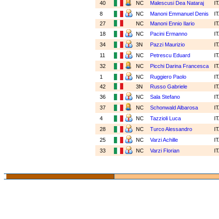
40
NC
Malescusi Dea Nataraj
I
8
NC
Manoni Emmanuel Denis
I
27
NC
Manoni Ennio Ilario
I
18
NC
Pacini Ermanno
I
34
3N
Pazzi Maurizio
I
11
NC
Petrescu Eduard
I
32
NC
Picchi Darina Francesca
I
1
NC
Ruggiero Paolo
I
42
3N
Russo Gabriele
I
36
NC
Sala Stefano
I
37
NC
Schonwald Albarosa
I
4
NC
Tazzioli Luca
I
28
NC
Turco Alessandro
I
25
NC
Varzi Achille
I
33
NC
Varzi Florian
I