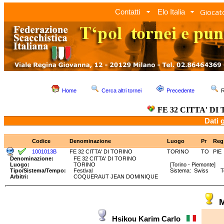
Giocato
Contatti
Elo Italia
Home
Cerca altri tornei
Precedente
R
FE 32 CITTA' DI
Dati 
Codice
Denominazione
Luogo
Pr
Reg
1001013B
FE 32 CITTA' DI TORINO
TORINO
TO
PIE
Denominazione:
FE 32 CITTA' DI TORINO
Luogo:
TORINO
[Torino - Piemonte]
Tipo/Sistema/Tempo:
Festival
Sistema: Swiss Tem
Arbitri:
COQUERAUT JEAN DOMINIQUE
Hsikou Karim Carlo