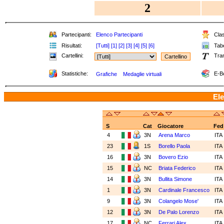
2
Partecipanti:
Elenco Partecipanti
Clas
Risultati:
[Tutti]
[1]
[2]
[3]
[4]
[5]
[6]
Tabe
Cartellini:
Tra
Statistiche:
E-B
Grafiche
Medaglie virtuali
Ele
S
Cat
Giocatore
Fed
4
3N
Arena Marco
ITA
23
1S
Borello Paola
ITA
16
3N
Bovero Ezio
ITA
15
NC
Briata Federico
ITA
14
3N
Bullita Simone
ITA
1
3N
Cardinale Francesco
ITA
9
3N
Colangelo Mose'
ITA
12
3N
De Palo Lorenzo
ITA
17
NC
Ferrari Alex
ITA