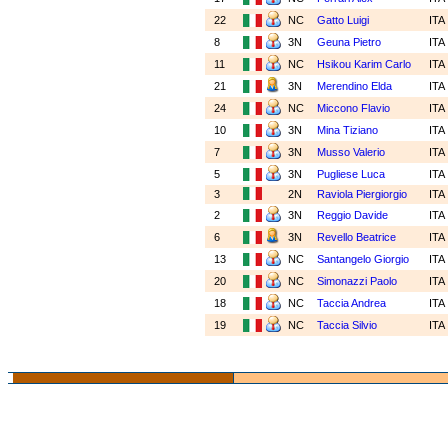
22
NC
Gatto Luigi
ITA
8
3N
Geuna Pietro
ITA
11
NC
Hsikou Karim Carlo
ITA
21
3N
Merendino Elda
ITA
24
NC
Miccono Flavio
ITA
10
3N
Mina Tiziano
ITA
7
3N
Musso Valerio
ITA
5
3N
Pugliese Luca
ITA
3
2N
Raviola Piergiorgio
ITA
2
3N
Reggio Davide
ITA
6
3N
Revello Beatrice
ITA
13
NC
Santangelo Giorgio
ITA
20
NC
Simonazzi Paolo
ITA
18
NC
Taccia Andrea
ITA
19
NC
Taccia Silvio
ITA