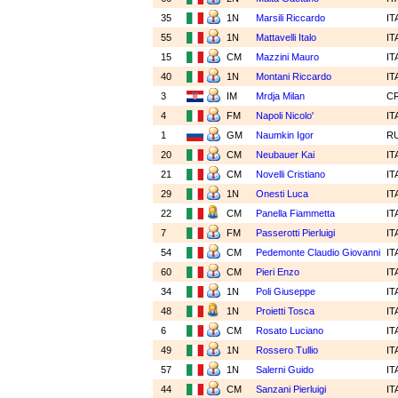
35
1N
Marsili Riccardo
IT
55
1N
Mattavelli Italo
IT
15
CM
Mazzini Mauro
IT
40
1N
Montani Riccardo
IT
3
IM
Mrdja Milan
C
4
FM
Napoli Nicolo'
IT
1
GM
Naumkin Igor
R
20
CM
Neubauer Kai
IT
21
CM
Novelli Cristiano
IT
29
1N
Onesti Luca
IT
22
CM
Panella Fiammetta
IT
7
FM
Passerotti Pierluigi
IT
54
CM
Pedemonte Claudio Giovanni
IT
60
CM
Pieri Enzo
IT
34
1N
Poli Giuseppe
IT
48
1N
Proietti Tosca
IT
6
CM
Rosato Luciano
IT
49
1N
Rossero Tullio
IT
57
1N
Salerni Guido
IT
44
CM
Sanzani Pierluigi
IT