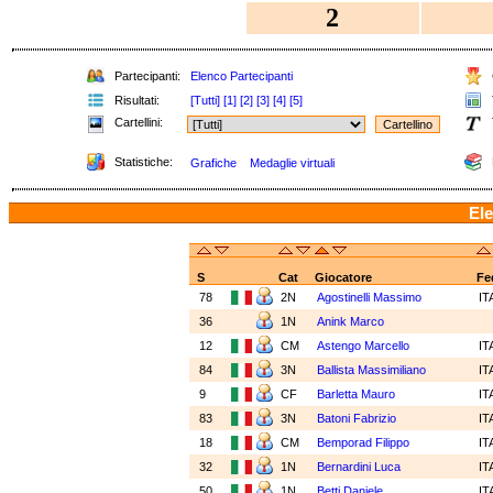
2
Partecipanti:
Elenco Partecipanti
Risultati:
[Tutti]
[1]
[2]
[3]
[4]
[5]
Cartellini:
Statistiche:
Grafiche
Medaglie virtuali
Ele
S
Cat
Giocatore
Fe
78
2N
Agostinelli Massimo
IT
36
1N
Anink Marco
12
CM
Astengo Marcello
IT
84
3N
Ballista Massimiliano
IT
9
CF
Barletta Mauro
IT
83
3N
Batoni Fabrizio
IT
18
CM
Bemporad Filippo
IT
32
1N
Bernardini Luca
IT
50
1N
Betti Daniele
IT