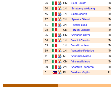
26
CM
Scali Fausto
IT
30
1N
Schaberg Wolfgang
IT
46
1N
Setti Roberto
IT
77
2N
Spinetta Gianni
IT
81
3N
Tazzioli Luca
IT
28
CM
Tizzoni Lionello
IT
25
CM
Valbuena Oliver
IT
64
1N
Vannini Claudio
IT
63
1N
Vaselli Luciano
IT
39
1N
Venturino Federico
IT
11
M
Venturino Marco
IT
17
CM
Vincenzi Marco
IT
69
2N
Vocaturo Riccardo
IT
5
IM
Vuelban Virgilio
P