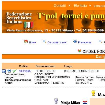
Giocato
Contatti
Elo Italia
Home
Cerca altri tornei
Precedente
R
OP DEL FO
Dati 
Codice
Denominazione
Luogo
1002016A
OP DEL FORTE
CINQUALE DI MONTIGNOSO
Denominazione:
OP DEL FORTE
Luogo:
CINQUALE DI MONTIGNOSO
[Massa Carrara - Toscan
Tipo/Sistema/Tempo:
Open Locali
Sistema: Swiss Tempo:
Arbitri:
MAREMMANI FILIBERTO
BARTOLINI L.
Ma
Mrdja Milan