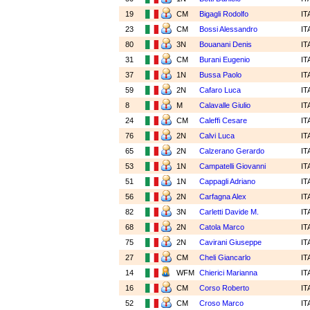
19
CM
Bigagli Rodolfo
IT
23
CM
Bossi Alessandro
IT
80
3N
Bouanani Denis
IT
31
CM
Burani Eugenio
IT
37
1N
Bussa Paolo
IT
59
2N
Cafaro Luca
IT
8
M
Calavalle Giulio
IT
24
CM
Caleffi Cesare
IT
76
2N
Calvi Luca
IT
65
2N
Calzerano Gerardo
IT
53
1N
Campatelli Giovanni
IT
51
1N
Cappagli Adriano
IT
56
2N
Carfagna Alex
IT
82
3N
Carletti Davide M.
IT
68
2N
Catola Marco
IT
75
2N
Cavirani Giuseppe
IT
27
CM
Cheli Giancarlo
IT
14
WFM
Chierici Marianna
IT
16
CM
Corso Roberto
IT
52
CM
Croso Marco
IT