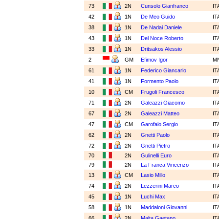
73
2N
Cunsolo Gianfranco
IT
42
1N
De Meo Guido
IT
38
1N
De Nadai Daniele
IT
43
1N
Del Noce Roberto
IT
33
1N
Dritsakos Alessio
IT
2
GM
Efimov Igor
M
61
1N
Federico Giancarlo
IT
41
1N
Formento Paolo
IT
10
CM
Frugoli Francesco
IT
71
2N
Galeazzi Giacomo
IT
67
2N
Galeazzi Matteo
IT
47
CM
Garofalo Sergio
IT
62
2N
Gnetti Paolo
IT
72
2N
Gnetti Pietro
IT
70
2N
Gulinelli Euro
IT
79
2N
La Franca Vincenzo
IT
13
CM
Lasio Millo
IT
74
2N
Lezzerini Marco
IT
45
1N
Luchi Max
IT
58
1N
Maddaloni Giovanni
IT
66
2N
Malta Gaetano
IT