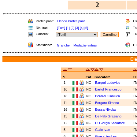
2
Partecipanti:
Elenco Partecipanti
Cla
Risultati:
[Tutti]
[1]
[2]
[3]
[4]
[5]
Tab
Cartellini:
Tr
Statistiche:
E-
Grafiche
Medaglie virtuali
Ele
S
Cat
Giocatore
Fe
1
NC
Bargeri Ludovico
I
10
NC
Bartoli Francesco
I
18
NC
Berardi Gianluca
I
11
NC
Bergero Simone
I
16
NC
Bussa Nikolas
I
13
NC
De Palo Graziano
I
12
NC
Di Giorgio Salvatore
I
5
NC
Gallo Ivan
I
6
NC
Grassi Andrea
I