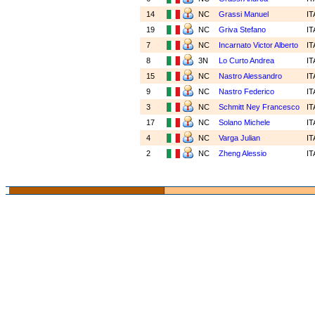
14
NC
Grassi Manuel
I
19
NC
Griva Stefano
I
7
NC
Incarnato Victor Alberto
I
8
3N
Lo Curto Andrea
I
15
NC
Nastro Alessandro
I
9
NC
Nastro Federico
I
3
NC
Schmitt Ney Francesco
I
17
NC
Solano Michele
I
4
NC
Varga Julian
I
2
NC
Zheng Alessio
I