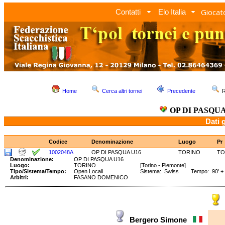
Giocato
Contatti
Elo Italia
Home
Cerca altri tornei
Precedente
R
OP DI PASQUA
Dati 
Codice
Denominazione
Luogo
Pr
1002048A
OP DI PASQUA U16
TORINO
TO
Denominazione:
OP DI PASQUA U16
Luogo:
TORINO
[Torino - Piemonte]
Tipo/Sistema/Tempo:
Open Locali
Sistema: Swiss Tempo: 90' + 
Arbitri:
FASANO DOMENICO
Bergero Simone