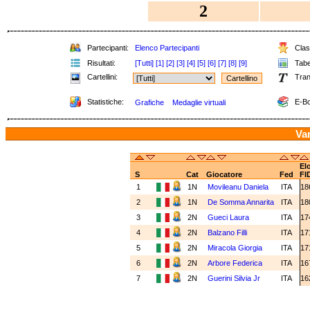
2
Partecipanti:
Elenco Partecipanti
Class
Risultati:
[Tutti]
[1]
[2]
[3]
[4]
[5]
[6]
[7]
[8]
[9]
Tabel
Cartellini:
Tran
Statistiche:
E-Bo
Grafiche
Medaglie virtuali
Va
El
S
Cat
Giocatore
Fed
FI
1
1N
Movileanu Daniela
ITA
18
2
1N
De Somma Annarita
ITA
18
3
2N
Gueci Laura
ITA
17
4
2N
Balzano Filli
ITA
17
5
2N
Miracola Giorgia
ITA
17
6
2N
Arbore Federica
ITA
16
7
2N
Guerini Silvia Jr
ITA
16