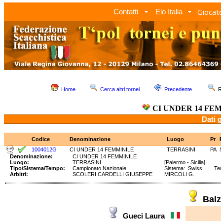
Giocato
Contatti
Elo Italia
Home
Cerca altri tornei
Precedente
R
CI UNDER 14 FE
Dati 
Codice
Denominazione
Luogo
Pr
1004012G
CI UNDER 14 FEMMINILE
TERRASINI
PA
Denominazione:
CI UNDER 14 FEMMINILE
Luogo:
TERRASINI
[Palermo - Sicilia]
Tipo/Sistema/Tempo:
Campionato Nazionale
Sistema: Swiss Tem
Arbitri:
SCOLERI CARDELLI GIUSEPPE
MIRCOLI G.
Balz
Gueci Laura