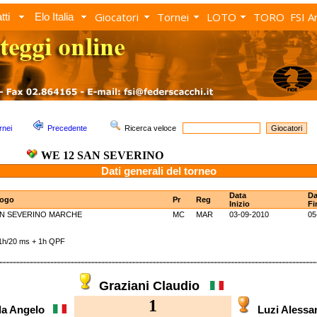
Giocatori
Tornei
LOTO
TORO
FSI A
tti
Elo Italia
rnei
Precedente
Ricerca veloce
WE 12 SAN SEVERINO
Dati generali del torneo
Data
Da
ogo
Pr
Reg
Inizio
Fi
N SEVERINO MARCHE
MC
MAR
03-09-2010
05
h/20 ms + 1h QPF
Graziani Claudio
1
da Angelo
Luzi Aless