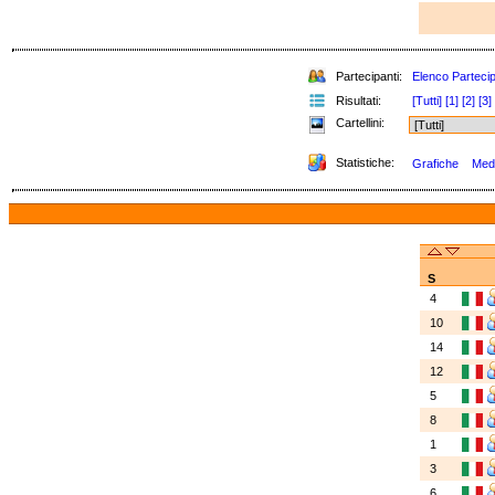
Partecipanti:
Elenco Partecip
Risultati:
[Tutti]
[1]
[2]
[3]
Cartellini:
Statistiche:
Grafiche
Meda
S
4
10
14
12
5
8
1
3
6