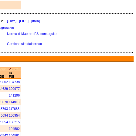
lo:
[Tutte]
[FIDE]
[Italia]
ogressivo
Norme di Maestro FSI conseguite
Gestione sito del torneo
ID
IDE
FSI
28602
104738
34629
109977
141296
19670
114813
28793
117685
46694
130954
23554
108215
104582
08342
104581