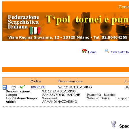
Conta
Home
Cerca altri to
Codice
Denominazione
Lu
1005012A
WE 12 SAN SEVERINO
SA
Denominazione:
WE 12 SAN SEVERINO
Luogo:
SAN SEVERINO MARCHE
[Macerata - Marche]
Tipo/Sistema/Tempo:
Week-end
Sistema: Swiss Tempo: 1
Arbitri:
ARMANDI NAZZARENO
Spa