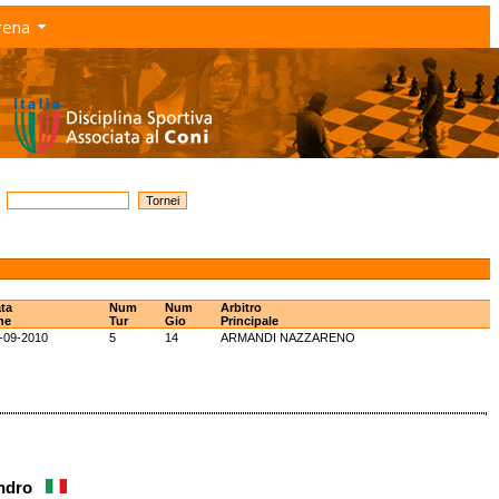
rena
ta
Num
Num
Arbitro
ne
Tur
Gio
Principale
-09-2010
5
14
ARMANDI NAZZARENO
andro