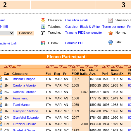
2
3
anti
Classifica:
Classifica Finale
Variazioni E
[4]
[5]
Tabelloni:
Classico
Black & White
Turno per turno
Pr
Tranche:
Tranche FIDE conseguite
Norme:
Sito:
E-Book:
Formato PDF
glie virtuali
Elenco Partecipanti
Elo
Elo
Media
Anno
ID
Cat
Giocatore
Fed
Reg
Pr
FIDE
Italia
Avv.
Perf
Nasc
SX
F
1N
Briffault Philippe
ITA
MAR
AN
1967
1618.00
1506
1957
M
8
1N
Cardona Alberto
ITA
MAR
MC
1805
1850.25
1503
1965
M
8
NC
Demeio Lorenzo
ITA
MAR
AN
1407
1896.67
1097
1998
M
1N
Faini Ivano
ITA
MAR
AN
1666
1777.75
1630
1949
M
8
1N
Faini Marco
ITA
MAR
AN
1959
1892.50
1693
1988
M
8
1N
Giampieri Stefano
ITA
MAR
MC
1859
2046.00
1246
1996
M
8
CM
Gianfelici Edoardo
ITA
MAR
MC
2047
1784.00
1562
1990
M
8
CM
Graziani Claudio
ITA
MAR
MC
2000
1933.60
1934
1979
M
CM
Guglielmi Dante
ITA
MAR
MC
1912
1655.40
1566
1949
M
8