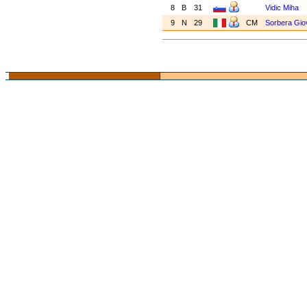
8
B
31
Vidic Miha
9
N
29
CM
Sorbera Gio