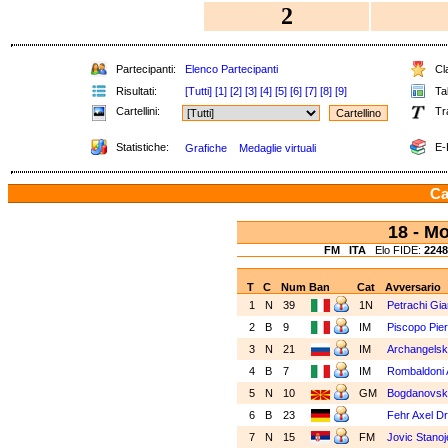
2
Partecipanti:
Elenco Partecipanti
Cla
Risultati:
[Tutti]
[1]
[2]
[3]
[4]
[5]
[6]
[7]
[8]
[9]
Tab
Cartellini:
Tr
Statistiche:
E-
Grafiche
Medaglie virtuali
Ca
18 - M
FM
ITA
Elo FIDE:
2248
T
C
Num
Ban
Cat
Avversario
1
N
39
1N
Petrachi Gi
2
B
9
IM
Piscopo Pier
3
N
21
IM
Archangelsk
4
B
7
IM
Rombaldoni 
5
N
10
GM
Bogdanovski
6
B
23
Fehr Axel Dr
7
N
15
FM
Jovic Stano