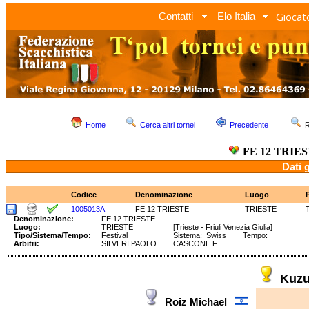
Giocato
Contatti
Elo Italia
Home
Cerca altri tornei
Precedente
R
FE 12 TRIE
Dati 
Codice
Denominazione
Luogo
1005013A
FE 12 TRIESTE
TRIESTE
Denominazione:
FE 12 TRIESTE
Luogo:
TRIESTE
[Trieste - Friuli Venezia Giulia]
Tipo/Sistema/Tempo:
Festival
Sistema: Swiss Tempo:
Arbitri:
SILVERI PAOLO
CASCONE F.
Kuz
Roiz Michael