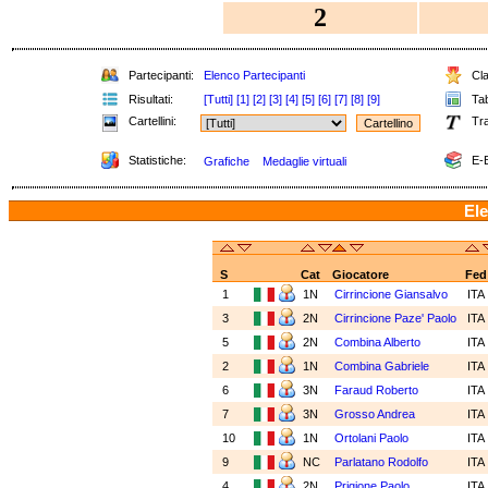
2
Partecipanti:
Elenco Partecipanti
Cla
Risultati:
[Tutti]
[1]
[2]
[3]
[4]
[5]
[6]
[7]
[8]
[9]
Tab
Cartellini:
Tra
Statistiche:
E-B
Grafiche
Medaglie virtuali
Ele
S
Cat
Giocatore
Fed
1
1N
Cirrincione Giansalvo
ITA
3
2N
Cirrincione Paze' Paolo
ITA
5
2N
Combina Alberto
ITA
2
1N
Combina Gabriele
ITA
6
3N
Faraud Roberto
ITA
7
3N
Grosso Andrea
ITA
10
1N
Ortolani Paolo
ITA
9
NC
Parlatano Rodolfo
ITA
4
2N
Prigione Paolo
ITA