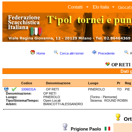
Giocato
Contatti
Elo Italia
Home
Cerca altri tornei
Precedente
R
OP RETI
Dati 
Codice
Denominazione
Luogo
Pr
Reg
1006031A
OP RETI
PINEROLO
TO
PIE
Denominazione:
OP RETI
Luogo:
PINEROLO
[Torino - Piemonte]
Tipo/Sistema/Tempo:
Open Locali
Sistema: ROUND ROBIN T
Arbitri:
BIANCOTTI ALESSANDRO
Or
Prigione Paolo