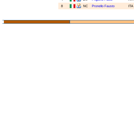
8
NC
Pronello Fausto
ITA