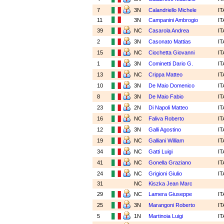
7
3N
Calandriello Michele
I
11
3N
Campanini Ambrogio
I
39
NC
Casarola Andrea
I
2
3N
Casonato Mattias
I
15
NC
Ciochetta Giovanni
I
1
3N
Cominetti Dario G.
I
13
NC
Crippa Matteo
I
10
3N
De Maio Domenico
I
8
3N
De Maio Fabio
I
23
2N
Di Napoli Matteo
I
16
NC
Faliva Roberto
I
12
3N
Galli Agostino
I
19
NC
Galliani William
I
34
NC
Gatti Luigi
I
41
NC
Gonella Graziano
I
24
NC
Grigioni Giulio
I
31
NC
Kiszka Jean Marc
29
NC
Lamera Giuseppe
I
25
3N
Marangoni Roberto
I
5
1N
Martinoia Luigi
I