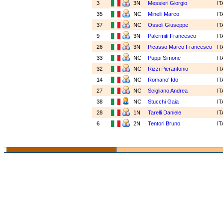
3
3N
Messieri Giorgio
I
35
NC
Minelli Marco
I
37
NC
Ossoli Giuseppe
I
9
3N
Palermiti Francesco
I
26
3N
Picasso Marco Francesco
I
33
NC
Puppi Simone
I
32
NC
Rizzi Pierantonio
I
14
NC
Romano' Ido
I
27
NC
Scigliano Andrea
I
38
NC
Stucchi Gaia
I
28
1N
Tarelli Daniele
I
6
2N
Tentori Bruno
I