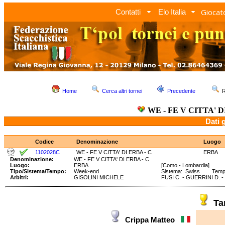
Giocato
Contatti
Elo Italia
Home
Cerca altri tornei
Precedente
R
WE - FE V CITTA' D
Dati 
Codice
Denominazione
Luogo
1102028C
WE - FE V CITTA' DI ERBA - C
ERBA
Denominazione:
WE - FE V CITTA' DI ERBA - C
Luogo:
ERBA
[Como - Lombardia]
Tipo/Sistema/Tempo:
Week-end
Sistema: Swiss Tempo:
Arbitri:
GISOLINI MICHELE
FUSI C. - GUERRINI D. 
Ta
Crippa Matteo