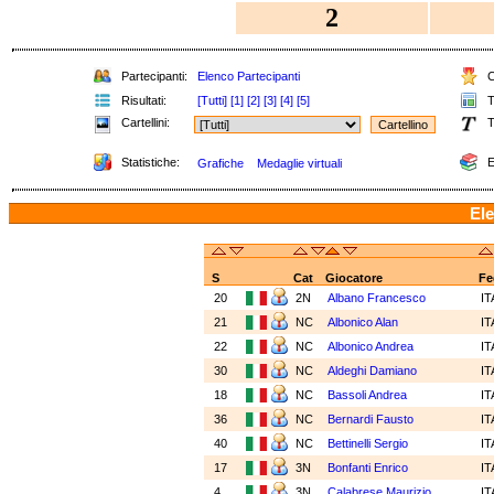
2
Partecipanti:
Elenco Partecipanti
C
Risultati:
[Tutti]
[1]
[2]
[3]
[4]
[5]
T
Cartellini:
T
Statistiche:
E
Grafiche
Medaglie virtuali
Ele
S
Cat
Giocatore
Fe
20
2N
Albano Francesco
I
21
NC
Albonico Alan
I
22
NC
Albonico Andrea
I
30
NC
Aldeghi Damiano
I
18
NC
Bassoli Andrea
I
36
NC
Bernardi Fausto
I
40
NC
Bettinelli Sergio
I
17
3N
Bonfanti Enrico
I
4
3N
Calabrese Maurizio
I