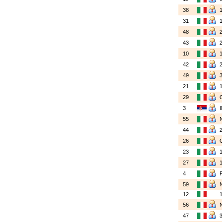
38
31
48
43
10
42
49
21
29
3
55
44
26
23
27
4
59
12
56
47