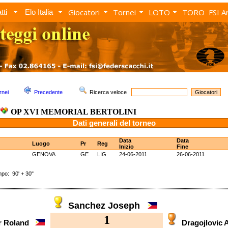
Giocatori
Tornei
LOTO
TORO
FSI A
tti
Elo Italia
rnei
Precedente
Ricerca veloce
OP XVI MEMORIAL BERTOLINI
Dati generali del torneo
Data
Data
Luogo
Pr
Reg
Inizio
Fine
GENOVA
GE
LIG
24-06-2011
26-06-2011
o: 90' + 30"
Sanchez Joseph
1
or Roland
Dragojlovic