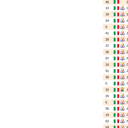
46
13
18
24
9
41
28
37
36
57
16
51
30
5
32
25
6
35
19
52
58