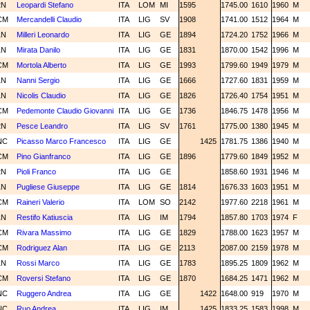
2N
Leopardi Stefano
ITA
LOM
MI
1595
1745.00
1610
1960
M
CM
Mercandelli Claudio
ITA
LIG
SV
1908
1741.00
1512
1964
M
1N
Milleri Leonardo
ITA
LIG
GE
1894
1724.20
1752
1966
M
1N
Mirata Danilo
ITA
LIG
GE
1831
1870.00
1542
1996
M
CM
Mortola Alberto
ITA
LIG
GE
1993
1799.60
1949
1979
M
1N
Nanni Sergio
ITA
LIG
GE
1666
1727.60
1831
1959
M
1N
Nicolis Claudio
ITA
LIG
GE
1826
1726.40
1754
1951
M
CM
Pedemonte Claudio Giovanni
ITA
LIG
GE
1736
1846.75
1478
1956
M
2N
Pesce Leandro
ITA
LIG
SV
1761
1775.00
1380
1945
M
NC
Picasso Marco Francesco
ITA
LIG
GE
1425
1781.75
1386
1940
M
CM
Pino Gianfranco
ITA
LIG
GE
1896
1779.60
1849
1952
M
2N
Pioli Franco
ITA
LIG
GE
1858.60
1931
1946
M
1N
Pugliese Giuseppe
ITA
LIG
GE
1814
1676.33
1603
1951
M
CM
Raineri Valerio
ITA
LOM
SO
2142
1977.60
2218
1961
M
1N
Restifo Katiuscia
ITA
LIG
IM
1794
1857.80
1703
1974
F
CM
Rivara Massimo
ITA
LIG
GE
1829
1788.00
1623
1957
M
CM
Rodriguez Alan
ITA
LIG
GE
2113
2087.00
2159
1978
M
1N
Rossi Marco
ITA
LIG
GE
1783
1895.25
1809
1962
M
CM
Roversi Stefano
ITA
LIG
GE
1870
1684.25
1471
1962
M
NC
Ruggero Andrea
ITA
LIG
GE
1422
1648.00
919
1970
M
NC
Ruo Andrea
ITA
LIG
IM
1425
1833.25
1583
1998
M