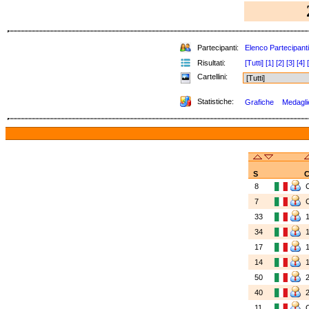
Partecipanti:
Elenco Partecipanti
Risultati:
[Tutti]
[1]
[2]
[3]
[4]
Cartellini:
Statistiche:
Grafiche
Medaglie
S
C
8
7
33
34
17
14
50
40
11