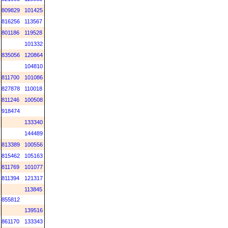
809829
101425
816256
113567
801186
119528
101332
835056
120864
104810
811700
101086
827878
110018
811246
100508
918474
133340
144489
813389
100556
815462
105163
811769
101077
811394
121317
113845
855812
139516
861170
133343