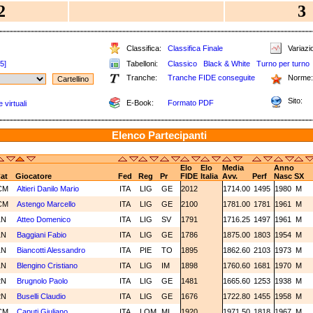
2
3
Classifica:
Classifica Finale
Variazio
[5]
Tabelloni:
Classico
Black & White
Turno per turno
Tranche:
Tranche FIDE conseguite
Norme:
Sito:
E-Book:
Formato PDF
 virtuali
Elenco Partecipanti
Elo
Elo
Media
Anno
at
Giocatore
Fed
Reg
Pr
FIDE
Italia
Avv.
Perf
Nasc
SX
CM
Altieri Danilo Mario
ITA
LIG
GE
2012
1714.00
1495
1980
M
CM
Astengo Marcello
ITA
LIG
GE
2100
1781.00
1781
1961
M
1N
Atteo Domenico
ITA
LIG
SV
1791
1716.25
1497
1961
M
1N
Baggiani Fabio
ITA
LIG
GE
1786
1875.00
1803
1954
M
1N
Biancotti Alessandro
ITA
PIE
TO
1895
1862.60
2103
1973
M
1N
Blengino Cristiano
ITA
LIG
IM
1898
1760.60
1681
1970
M
2N
Brugnolo Paolo
ITA
LIG
GE
1481
1665.60
1253
1938
M
2N
Buselli Claudio
ITA
LIG
GE
1676
1722.80
1455
1958
M
CM
Caputi Giuliano
ITA
LOM
MI
1920
1971.50
1818
1967
M