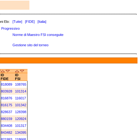
ni Elo:
[Tutte]
[FIDE]
[Italia]
Progressivo
Norme di Maestro FSI conseguite
Gestione sito del torneo
ID
ID
FIDE
FSI
818089
108765
803928
101314
816876
116017
816175
101342
828637
128398
880159
120924
834408
101317
843482
134395
821993
118668