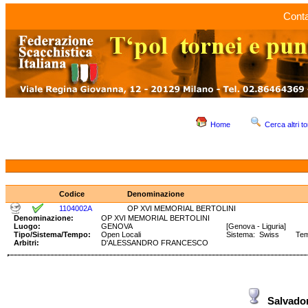
Conta
Home
Cerca altri to
Codice
Denominazione
1104002A
OP XVI MEMORIAL BERTOLINI
Denominazione:
OP XVI MEMORIAL BERTOLINI
Luogo:
GENOVA
[Genova - Liguria]
Tipo/Sistema/Tempo:
Open Locali
Sistema: Swiss Temp
Arbitri:
D'ALESSANDRO FRANCESCO
Salvad