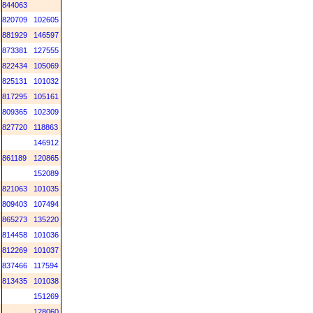
844063
820709
102605
881929
146597
873381
127555
822434
105069
825131
101032
817295
105161
809365
102309
827720
118863
146912
861189
120865
152089
821063
101035
809403
107494
865273
135220
814458
101036
812269
101037
837466
117594
813435
101038
151269
128060