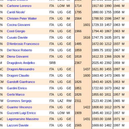
1N
Carbone Lorenzo
ITA
LOM
MI
1714
1917.60
1990
1946
M
1N
Caridi Nicolo'
ITA
LIG
GE
1795
1880.00
1755
1958
M
2N
Christen Peter Walter
ITA
LIG
IM
1564
1788.50
1596
1947
M
2N
Cocina Giovanni
ITA
LIG
GE
1601
1729.33
1457
1963
M
1N
Costi Giorgio
ITA
LIG
GE
1966
1794.40
1867
1963
M
2N
Cusato Davide
ITA
LIG
GE
1616
1747.75
1635
1971
M
3N
D'Ambrosio Francesco
ITA
LIG
GE
1485
1672.00
1212
1937
M
1N
Del Noce Roberto
ITA
LIG
GE
1859
1989.75
1832
1967
M
CM
Diena Giovanni
ITA
LIG
GE
1818
1612.33
1366
1926
M
IM
Dragojlovic Andjelko
SRB
2367
2025.40
2392
1959
M
NC
Dragoni Alessandro
ITA
LIG
GE
1437
1621.80
1455
1997
M
2N
Dragoni Claudio
ITA
LIG
GE
1600
1663.40
1473
1965
M
CM
Gandolfi Gianfranco
ITA
LIG
GE
1826
1843.40
1825
1953
M
1N
Gardini Enrico
ITA
LIG
GE
1851
1722.60
1673
1962
M
1N
Gerbi Marco
ITA
LIG
GE
1826
1855.60
1811
1957
M
FM
Gromovs Sergejs
ITA
LAZ
RM
2311
2123.40
2196
1965
M
NC
Guarino Vincenzo
ITA
LIG
GE
1422
1808.60
1612
1975
M
1N
Guzzetti Luigi Enrico
ITA
LOM
MI
1909
1845.40
1912
1957
M
NC
Lagomarsino Massimo
ITA
LIG
GE
1431
1593.00
1168
1971
M
3N
Lazzoni Davide
ITA
LIG
GE
1565
1669.60
1482
1997
M