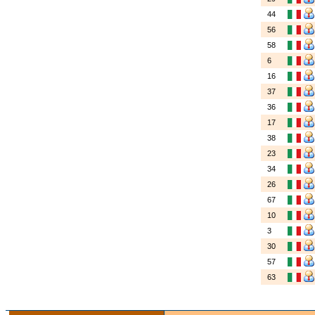
44
56
58
6
16
37
36
17
38
23
34
26
67
10
3
30
57
63