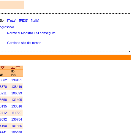
Elo:
[Tutte]
[FIDE]
[Italia]
ogressivo
Norme di Maestro FSI conseguite
Gestione sito del torneo
ID
DE
FSI
5362
139451
5370
138419
5211
106099
3658
131495
3135
133516
2412
111722
7092
136754
4190
101656
9241
100688