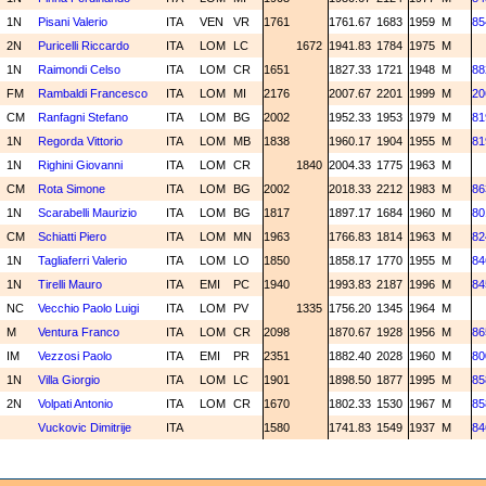
1N
Pisani Valerio
ITA
VEN
VR
1761
1761.67
1683
1959
M
85
2N
Puricelli Riccardo
ITA
LOM
LC
1672
1941.83
1784
1975
M
1N
Raimondi Celso
ITA
LOM
CR
1651
1827.33
1721
1948
M
88
FM
Rambaldi Francesco
ITA
LOM
MI
2176
2007.67
2201
1999
M
20
CM
Ranfagni Stefano
ITA
LOM
BG
2002
1952.33
1953
1979
M
81
1N
Regorda Vittorio
ITA
LOM
MB
1838
1960.17
1904
1955
M
81
1N
Righini Giovanni
ITA
LOM
CR
1840
2004.33
1775
1963
M
CM
Rota Simone
ITA
LOM
BG
2002
2018.33
2212
1983
M
86
1N
Scarabelli Maurizio
ITA
LOM
BG
1817
1897.17
1684
1960
M
80
CM
Schiatti Piero
ITA
LOM
MN
1963
1766.83
1814
1963
M
82
1N
Tagliaferri Valerio
ITA
LOM
LO
1850
1858.17
1770
1955
M
84
1N
Tirelli Mauro
ITA
EMI
PC
1940
1993.83
2187
1996
M
84
NC
Vecchio Paolo Luigi
ITA
LOM
PV
1335
1756.20
1345
1964
M
M
Ventura Franco
ITA
LOM
CR
2098
1870.67
1928
1956
M
86
IM
Vezzosi Paolo
ITA
EMI
PR
2351
1882.40
2028
1960
M
80
1N
Villa Giorgio
ITA
LOM
LC
1901
1898.50
1877
1995
M
85
2N
Volpati Antonio
ITA
LOM
CR
1670
1802.33
1530
1967
M
85
Vuckovic Dimitrije
ITA
1580
1741.83
1549
1937
M
84