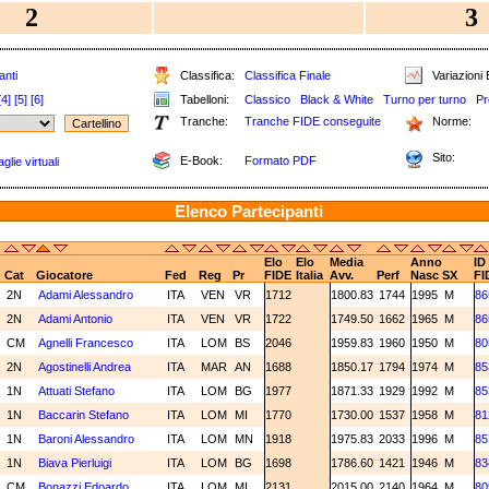
2
3
anti
Classifica:
Classifica Finale
Variazioni 
[4]
[5]
[6]
Tabelloni:
Classico
Black & White
Turno per turno
Pr
Tranche:
Tranche FIDE conseguite
Norme:
Sito:
E-Book:
Formato PDF
lie virtuali
Elenco Partecipanti
Elo
Elo
Media
Anno
ID
Cat
Giocatore
Fed
Reg
Pr
FIDE
Italia
Avv.
Perf
Nasc
SX
FI
2N
Adami Alessandro
ITA
VEN
VR
1712
1800.83
1744
1995
M
86
2N
Adami Antonio
ITA
VEN
VR
1722
1749.50
1662
1965
M
86
CM
Agnelli Francesco
ITA
LOM
BS
2046
1959.83
1960
1950
M
80
2N
Agostinelli Andrea
ITA
MAR
AN
1688
1850.17
1794
1974
M
85
1N
Attuati Stefano
ITA
LOM
BG
1977
1871.33
1929
1992
M
85
1N
Baccarin Stefano
ITA
LOM
MI
1770
1730.00
1537
1958
M
81
1N
Baroni Alessandro
ITA
LOM
MN
1918
1975.83
2033
1996
M
85
1N
Biava Pierluigi
ITA
LOM
BG
1698
1786.60
1421
1946
M
83
CM
Bonazzi Edoardo
ITA
LOM
MI
2131
2015.00
2140
1964
M
80