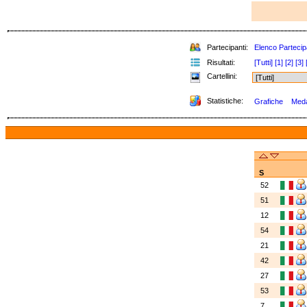
Partecipanti:
Elenco Partecip
Risultati:
[Tutti]
[1]
[2]
[3]
Cartellini:
Statistiche:
Grafiche
Medag
S
52
51
12
54
21
42
27
53
7