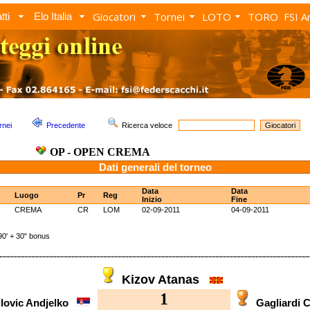
Giocatori
Tornei
LOTO
TORO
FSI A
tti
Elo Italia
rnei
Precedente
Ricerca veloce
OP - OPEN CREMA
Dati generali del torneo
Data
Data
Luogo
Pr
Reg
Inizio
Fine
CREMA
CR
LOM
02-09-2011
04-09-2011
' + 30" bonus
Kizov Atanas
1
jlovic Andjelko
Gagliardi 