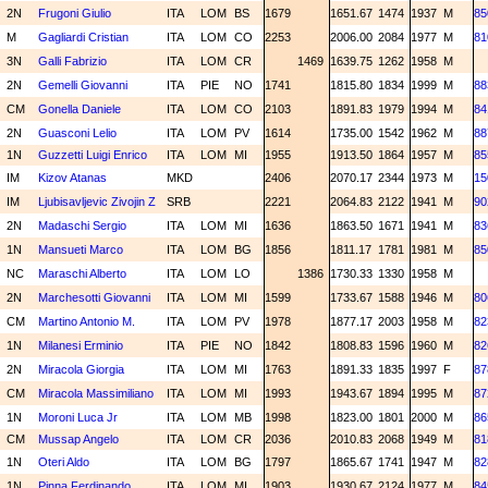
2N
Frugoni Giulio
ITA
LOM
BS
1679
1651.67
1474
1937
M
85
M
Gagliardi Cristian
ITA
LOM
CO
2253
2006.00
2084
1977
M
81
3N
Galli Fabrizio
ITA
LOM
CR
1469
1639.75
1262
1958
M
2N
Gemelli Giovanni
ITA
PIE
NO
1741
1815.80
1834
1999
M
88
CM
Gonella Daniele
ITA
LOM
CO
2103
1891.83
1979
1994
M
84
2N
Guasconi Lelio
ITA
LOM
PV
1614
1735.00
1542
1962
M
88
1N
Guzzetti Luigi Enrico
ITA
LOM
MI
1955
1913.50
1864
1957
M
85
IM
Kizov Atanas
MKD
2406
2070.17
2344
1973
M
15
IM
Ljubisavljevic Zivojin Z
SRB
2221
2064.83
2122
1941
M
90
2N
Madaschi Sergio
ITA
LOM
MI
1636
1863.50
1671
1941
M
83
1N
Mansueti Marco
ITA
LOM
BG
1856
1811.17
1781
1981
M
85
NC
Maraschi Alberto
ITA
LOM
LO
1386
1730.33
1330
1958
M
2N
Marchesotti Giovanni
ITA
LOM
MI
1599
1733.67
1588
1946
M
80
CM
Martino Antonio M.
ITA
LOM
PV
1978
1877.17
2003
1958
M
82
1N
Milanesi Erminio
ITA
PIE
NO
1842
1808.83
1596
1960
M
82
2N
Miracola Giorgia
ITA
LOM
MI
1763
1891.33
1835
1997
F
87
CM
Miracola Massimiliano
ITA
LOM
MI
1993
1943.67
1894
1995
M
87
1N
Moroni Luca Jr
ITA
LOM
MB
1998
1823.00
1801
2000
M
86
CM
Mussap Angelo
ITA
LOM
CR
2036
2010.83
2068
1949
M
81
1N
Oteri Aldo
ITA
LOM
BG
1797
1865.67
1741
1947
M
82
1N
Pinna Ferdinando
ITA
LOM
MI
1903
1930.67
2124
1977
M
84