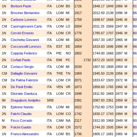
1N
Borboni Paolo
ITA
LOM
BS
1726
1848.17
1849
1966
M
81
1N
Brociner Beniamino
ITA
LOM
MI
1917
2012.50
2138
1996
M
86
1N
Carbone Lorenzo
ITA
LOM
MI
1759
1698.67
1668
1946
M
80
CM
Castrogiovanni Carlo
ITA
LOM
LO
2004
2011.33
2069
1947
M
80
1N
Cervini Ernesto
ITA
LOM
CR
1776
1785.67
1707
1946
M
80
2N
Ciochetta Giovanni
ITA
LOM
MI
1624
1657.33
1457
1965
M
88
1N
Cocconcelli Lorenzo
ITA
EST
EE
1859
1819.83
1696
1996
M
86
1N
Coppola Federico
ITA
PIE
NO
1802
1744.00
1666
1997
M
86
2N
Corfiati Paolo
ITA
EMI
PC
1732
1872.20
1633
1963
M
CM
Curtacci Sergio
ITA
LOM
MI
2034
1807.50
1808
1959
M
85
CM
Dallaglio Giovanni
ITA
TRE
TN
1969
1945.50
2139
1956
M
80
CM
De Palma Fabrizio
ITA
LOM
CR
2071
1833.67
1920
1972
M
81
1N
De Paoli Emilio
ITA
VEN
VR
1873
1858.60
1765
1966
M
84
1N
Distratis Gianluca
ITA
LOM
CR
1948
1811.50
1869
1973
M
80
IM
Dragojlovic Andjelko
SRB
2381
2087.83
2361
1959
M
91
2N
Epitome Nando
ITA
LOM
MI
1622
1752.80
1753
1948
M
82
2N
Falchi Claudio
ITA
LOM
CO
1742
1830.17
1743
1994
M
86
M
Ficco Corrado
ITA
CAM
NA
2117
1912.00
1969
1949
M
80
3N
Folcini Gaddo
ITA
LOM
CR
1572
1744.20
1505
1964
M
80
1N
Franco Alessandro
ITA
LOM
BS
1736
1805.17
1681
1965
M
84