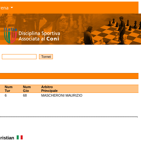
rena
Num
Num
Arbitro
Tur
Gio
Principale
6
68
MASCHERONI MAURIZIO
Cristian