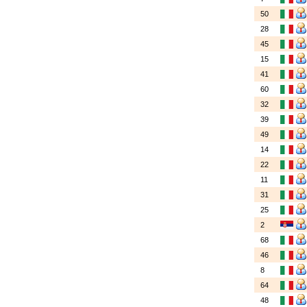
50
28
45
15
41
60
32
39
49
14
22
11
31
25
2
68
46
8
64
48