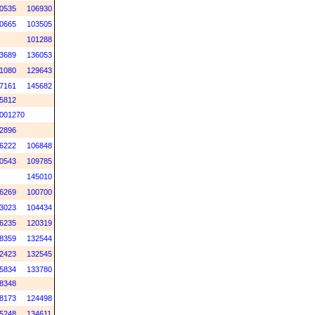
0535
106930
0665
103505
101288
3689
136053
1080
129643
7161
145682
5812
001270
2896
6222
106848
0543
109785
145010
6269
100700
3023
104434
6235
120319
8359
132544
2423
132545
5834
133780
8348
8173
124498
5248
134611