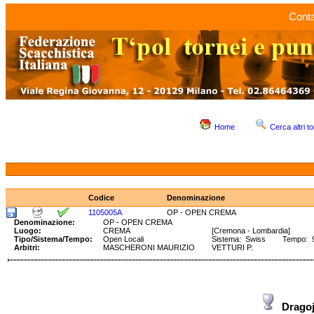
Conta
Home
Cerca altri to
Codice
Denominazione
1105005A
OP - OPEN CREMA
Denominazione:
OP - OPEN CREMA
Luogo:
CREMA
[Cremona - Lombardia]
Tipo/Sistema/Tempo:
Open Locali
Sistema: Swiss Tempo: 90
Arbitri:
MASCHERONI MAURIZIO
VETTURI P.
Drago