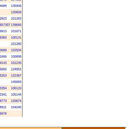
4689
135906
125609
2623
101283
657307
139666
9913
101671
9360
100131
101280
3688
102934
1666
100898
4143
101235
6660
134952
5353
122367
145683
5354
106120
0341
105144
8773
126674
8811
104240
6678