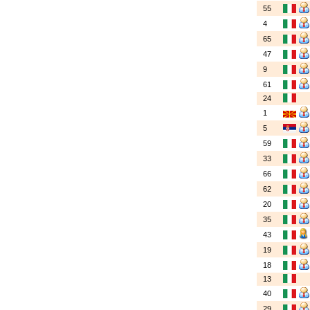
55
4
65
47
9
61
24
1
5
59
33
66
62
20
35
43
19
18
13
40
29