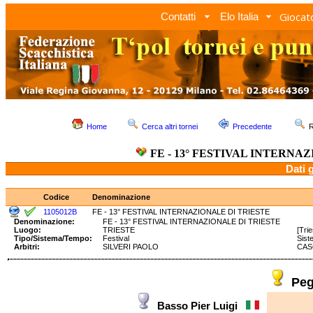
Giocato
Contatti
Elo Italia
Home
Cerca altri tornei
Precedente
R
FE - 13° FESTIVAL INTERNA
Dati 
Codice
Denominazione
1105012B
FE - 13° FESTIVAL INTERNAZIONALE DI TRIESTE
Denominazione:
FE - 13° FESTIVAL INTERNAZIONALE DI TRIESTE
Luogo:
TRIESTE
[Trie
Tipo/Sistema/Tempo:
Festival
Sis
Arbitri:
SILVERI PAOLO
CAS
Peg
Basso Pier Luigi