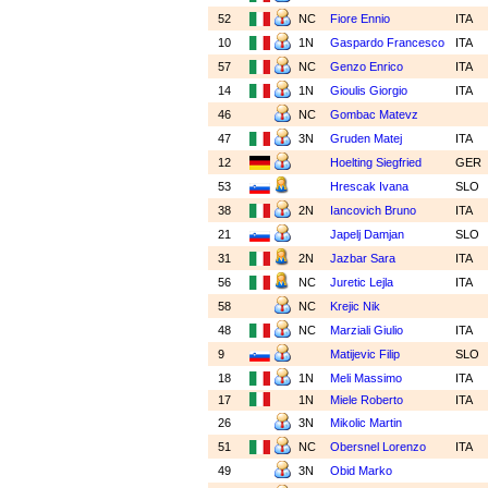
52
NC
Fiore Ennio
ITA
10
1N
Gaspardo Francesco
ITA
57
NC
Genzo Enrico
ITA
14
1N
Gioulis Giorgio
ITA
46
NC
Gombac Matevz
47
3N
Gruden Matej
ITA
12
Hoelting Siegfried
GER
53
Hrescak Ivana
SLO
38
2N
Iancovich Bruno
ITA
21
Japelj Damjan
SLO
31
2N
Jazbar Sara
ITA
56
NC
Juretic Lejla
ITA
58
NC
Krejic Nik
48
NC
Marziali Giulio
ITA
9
Matijevic Filip
SLO
18
1N
Meli Massimo
ITA
17
1N
Miele Roberto
ITA
26
3N
Mikolic Martin
51
NC
Obersnel Lorenzo
ITA
49
3N
Obid Marko