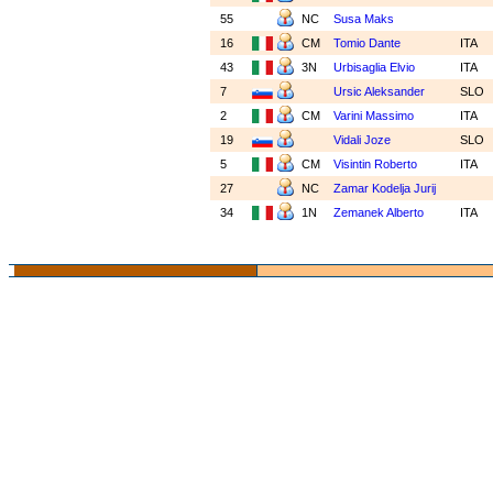
55
NC
Susa Maks
16
CM
Tomio Dante
ITA
43
3N
Urbisaglia Elvio
ITA
7
Ursic Aleksander
SLO
2
CM
Varini Massimo
ITA
19
Vidali Joze
SLO
5
CM
Visintin Roberto
ITA
27
NC
Zamar Kodelja Jurij
34
1N
Zemanek Alberto
ITA