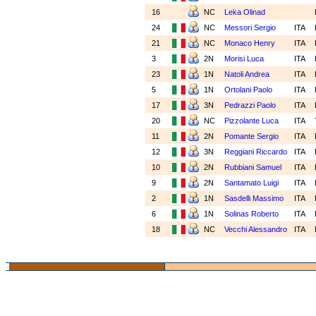
16
NC
Leka Olinad
24
NC
Messori Sergio
ITA
21
NC
Monaco Henry
ITA
3
2N
Morisi Luca
ITA
23
1N
Natoli Andrea
ITA
5
1N
Ortolani Paolo
ITA
17
3N
Pedrazzi Paolo
ITA
20
NC
Pizzolante Luca
ITA
11
2N
Pomante Sergio
ITA
12
3N
Reggiani Riccardo
ITA
10
2N
Rubbiani Samuel
ITA
9
2N
Santamato Luigi
ITA
2
1N
Sasdelli Massimo
ITA
6
1N
Solinas Roberto
ITA
18
NC
Vecchi Alessandro
ITA