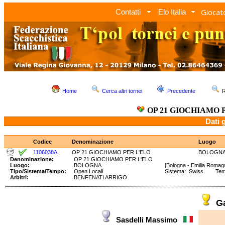
Giocato
Contatti
Elo Italia
Home
Cerca altri tornei
Precedente
R
OP 21 GIOCHIAMO 
Dati 
Codice
Denominazione
Luogo
1106038A
OP 21 GIOCHIAMO PER L'ELO
BOLOGN
Denominazione:
OP 21 GIOCHIAMO PER L'ELO
Luogo:
BOLOGNA
[Bologna - Emilia Romag
Tipo/Sistema/Tempo:
Open Locali
Sistema: Swiss Tempo
Arbitri:
BENFENATI ARRIGO
G
Sasdelli Massimo