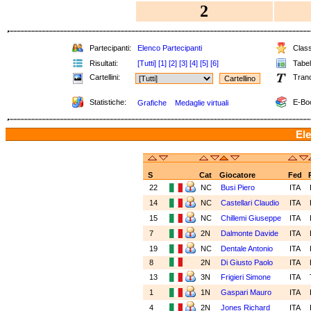
2
Partecipanti:
Elenco Partecipanti
Classi
Risultati:
[Tutti]
[1]
[2]
[3]
[4]
[5]
[6]
Tabell
Cartellini:
Tran
Statistiche:
E-Bo
Grafiche
Medaglie virtuali
Ele
S
Cat
Giocatore
Fed
22
NC
Busi Piero
ITA
14
NC
Castellari Claudio
ITA
15
NC
Chillemi Giuseppe
ITA
7
2N
Dalmonte Davide
ITA
19
NC
Dentale Antonio
ITA
8
2N
Di Giusto Paolo
ITA
13
3N
Frigieri Simone
ITA
1
1N
Gaspari Mauro
ITA
4
2N
Jones Richard
ITA