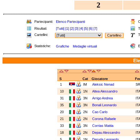
2
Partecipanti:
Elenco Partecipanti
C
Risultati:
[Tutti]
[1]
[2]
[3]
[4]
[5]
[6]
[7]
T
Cartellini:
T
Statistiche:
E
Grafiche
Medaglie virtuali
Ele
S
Cat
Giocatore
Fe
1
IM
Aleksic Nenad
S
10
1N
Altea Alessandro
IT
31
3N
Arrigo Andrea
IT
35
3N
Bonali Leonardo
IT
20
2N
Cao Carlo
IT
21
2N
Corona Rafaele
IT
33
3N
Corrias Mattia
IT
18
2N
Depau Alessandro
IT
5
1N
Deruda Leonardo
IT