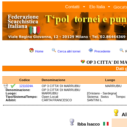
Giocato
Contatti
Elo Italia
Home
Cerca altri tornei
Precedente
R
OP 3 CITTA' DI 
Dati 
Codice
Denominazione
Luogo
1211024A
OP 3 CITTA' DI MARRUBIU
MARRUBIU
Denominazione:
OP 3 CITTA' DI MARRUBIU
Luogo:
MARRUBIU
[Oristano - Sardegna]
Tipo/Sistema/Tempo:
Open Locali
Sistema: Swiss Tempo: 9
Arbitri:
CARTA FRANCESCO
SANTINI L.
A
Ibba Isacco