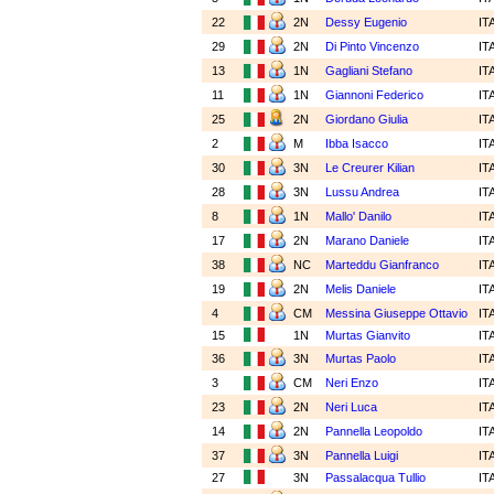
22
2N
Dessy Eugenio
IT
29
2N
Di Pinto Vincenzo
IT
13
1N
Gagliani Stefano
IT
11
1N
Giannoni Federico
IT
25
2N
Giordano Giulia
IT
2
M
Ibba Isacco
IT
30
3N
Le Creurer Kilian
IT
28
3N
Lussu Andrea
IT
8
1N
Mallo' Danilo
IT
17
2N
Marano Daniele
IT
38
NC
Marteddu Gianfranco
IT
19
2N
Melis Daniele
IT
4
CM
Messina Giuseppe Ottavio
IT
15
1N
Murtas Gianvito
IT
36
3N
Murtas Paolo
IT
3
CM
Neri Enzo
IT
23
2N
Neri Luca
IT
14
2N
Pannella Leopoldo
IT
37
3N
Pannella Luigi
IT
27
3N
Passalacqua Tullio
IT