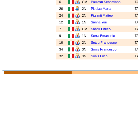
6
CM
Paulesu Sebastiano
IT
26
2N
Picciau Marta
IT
24
2N
Pitzanti Matteo
IT
12
1N
Sanna Yuri
IT
7
CM
Santilli Enrico
IT
9
1N
Serra Emanuele
IT
16
2N
Setzu Francesco
IT
34
3N
Sonis Francesco
IT
32
3N
Sonis Luca
IT