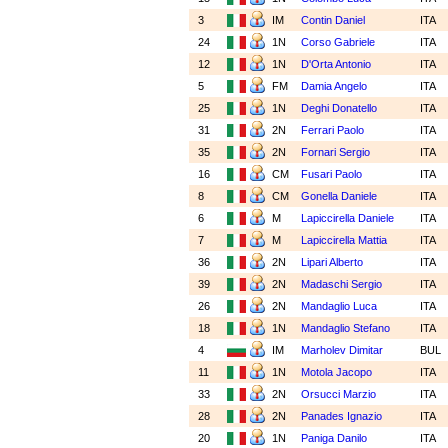
3
IM
Contin Daniel
ITA
24
1N
Corso Gabriele
ITA
12
1N
D'Orta Antonio
ITA
5
FM
Damia Angelo
ITA
25
1N
Deghi Donatello
ITA
31
2N
Ferrari Paolo
ITA
35
2N
Fornari Sergio
ITA
16
CM
Fusari Paolo
ITA
8
CM
Gonella Daniele
ITA
6
M
Lapiccirella Daniele
ITA
7
M
Lapiccirella Mattia
ITA
36
2N
Lipari Alberto
ITA
39
2N
Madaschi Sergio
ITA
26
2N
Mandaglio Luca
ITA
18
1N
Mandaglio Stefano
ITA
4
IM
Marholev Dimitar
BUL
11
1N
Motola Jacopo
ITA
33
2N
Orsucci Marzio
ITA
28
2N
Panades Ignazio
ITA
20
1N
Paniga Danilo
ITA