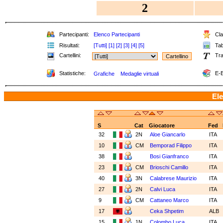
2
Partecipanti:
Elenco Partecipanti
Cla
Risultati:
[Tutti]
[1]
[2]
[3]
[4]
[5]
Tab
Cartellini:
Tra
Statistiche:
E-B
Grafiche
Medaglie virtuali
Ele
S
Cat
Giocatore
Fed
32
2N
Aloe Giancarlo
ITA
10
CM
Bemporad Filippo
ITA
38
Bosi Gianfranco
ITA
23
CM
Brioschi Camillo
ITA
40
3N
Calabrese Maurizio
ITA
27
2N
Calvi Luca
ITA
9
CM
Cattaneo Marco
ITA
17
Ceka Shpetim
ALB
15
1N
Colombo Luca
ITA