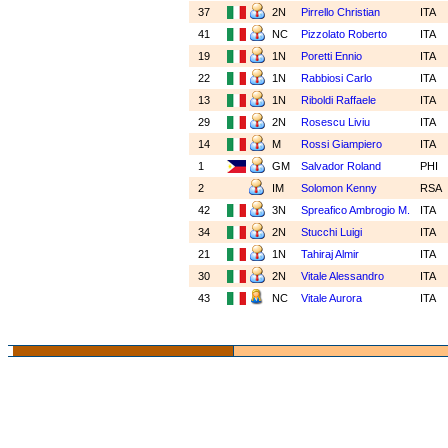
37
2N
Pirrello Christian
ITA
41
NC
Pizzolato Roberto
ITA
19
1N
Poretti Ennio
ITA
22
1N
Rabbiosi Carlo
ITA
13
1N
Riboldi Raffaele
ITA
29
2N
Rosescu Liviu
ITA
14
M
Rossi Giampiero
ITA
1
GM
Salvador Roland
PHI
2
IM
Solomon Kenny
RSA
42
3N
Spreafico Ambrogio M.
ITA
34
2N
Stucchi Luigi
ITA
21
1N
Tahiraj Almir
ITA
30
2N
Vitale Alessandro
ITA
43
NC
Vitale Aurora
ITA