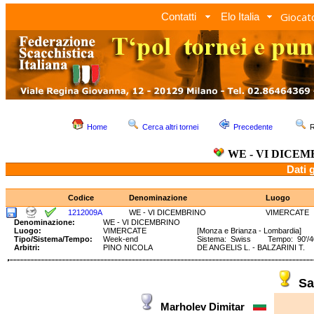
Giocato
Contatti
Elo Italia
Home
Cerca altri tornei
Precedente
R
WE - VI DICEM
Dati 
Codice
Denominazione
Luogo
1212009A
WE - VI DICEMBRINO
VIMERCATE
Denominazione:
WE - VI DICEMBRINO
Luogo:
VIMERCATE
[Monza e Brianza - Lombardia]
Tipo/Sistema/Tempo:
Week-end
Sistema: Swiss Tempo: 90'/40 
Arbitri:
PINO NICOLA
DE ANGELIS L. - BALZARINI T.
Sa
Marholev Dimitar