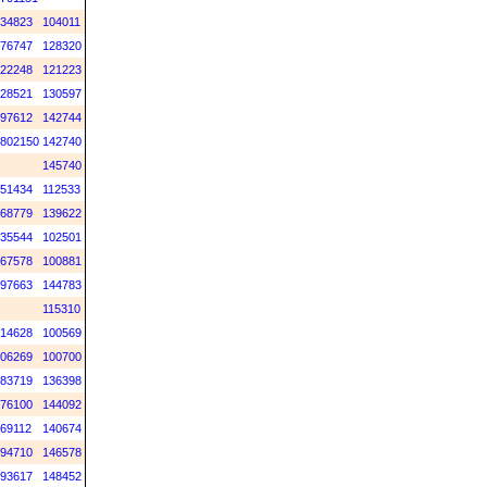
34823
104011
76747
128320
22248
121223
28521
130597
97612
142744
802150
142740
145740
51434
112533
68779
139622
35544
102501
67578
100881
97663
144783
115310
14628
100569
06269
100700
83719
136398
76100
144092
69112
140674
94710
146578
93617
148452