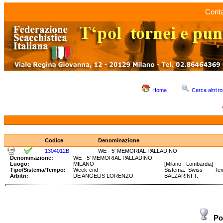
Conta
Home
Cerca altri to
Codice
Denominazione
1304012B
WE - 5' MEMORIAL PALLADINO
Denominazione:
WE - 5' MEMORIAL PALLADINO
Luogo:
MILANO
[Milano - Lombardia]
Tipo/Sistema/Tempo:
Week-end
Sistema: Swiss Tempo
Arbitri:
DE ANGELIS LORENZO
BALZARINI T.
Po