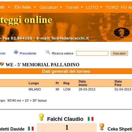
Giocatori
Tornei
LOTO
TORO
FSI A
tti
Elo Italia
rnei
Precedente
Ricerca veloce
WE - 5' MEMORIAL PALLADINO
Dati generali del torneo
Data
Data
Luogo
Pr
Reg
Inizio
Fine
MILANO
MI
LOM
28-03-2013
01-04-2013
: 90'/40 ms + 15' + 30" bonus
Falchi Claudio
1
detti Davide
Ceka Shpe