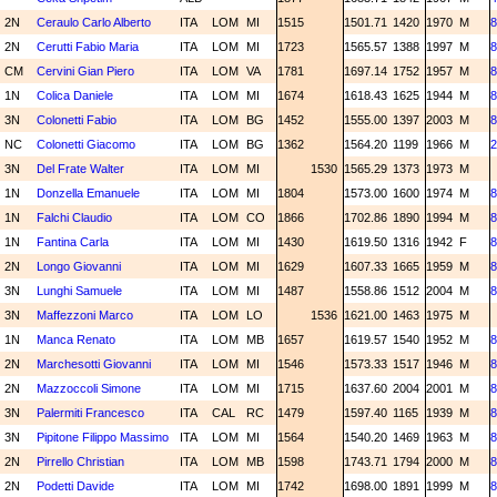
2N
Ceraulo Carlo Alberto
ITA
LOM
MI
1515
1501.71
1420
1970
M
8
2N
Cerutti Fabio Maria
ITA
LOM
MI
1723
1565.57
1388
1997
M
8
CM
Cervini Gian Piero
ITA
LOM
VA
1781
1697.14
1752
1957
M
8
1N
Colica Daniele
ITA
LOM
MI
1674
1618.43
1625
1944
M
8
3N
Colonetti Fabio
ITA
LOM
BG
1452
1555.00
1397
2003
M
8
NC
Colonetti Giacomo
ITA
LOM
BG
1362
1564.20
1199
1966
M
2
3N
Del Frate Walter
ITA
LOM
MI
1530
1565.29
1373
1973
M
1N
Donzella Emanuele
ITA
LOM
MI
1804
1573.00
1600
1974
M
8
1N
Falchi Claudio
ITA
LOM
CO
1866
1702.86
1890
1994
M
8
1N
Fantina Carla
ITA
LOM
MI
1430
1619.50
1316
1942
F
8
2N
Longo Giovanni
ITA
LOM
MI
1629
1607.33
1665
1959
M
8
3N
Lunghi Samuele
ITA
LOM
MI
1487
1558.86
1512
2004
M
8
3N
Maffezzoni Marco
ITA
LOM
LO
1536
1621.00
1463
1975
M
1N
Manca Renato
ITA
LOM
MB
1657
1619.57
1540
1952
M
8
2N
Marchesotti Giovanni
ITA
LOM
MI
1546
1573.33
1517
1946
M
8
2N
Mazzoccoli Simone
ITA
LOM
MI
1715
1637.60
2004
2001
M
8
3N
Palermiti Francesco
ITA
CAL
RC
1479
1597.40
1165
1939
M
8
3N
Pipitone Filippo Massimo
ITA
LOM
MI
1564
1540.20
1469
1963
M
8
2N
Pirrello Christian
ITA
LOM
MB
1598
1743.71
1794
2000
M
8
2N
Podetti Davide
ITA
LOM
MI
1742
1698.00
1891
1999
M
8