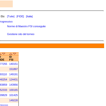
 Elo:
[Tutte]
[FIDE]
[Italia]
rogressivo
Norme di Maestro FSI conseguite
Gestione sito del torneo
D
ID
IDE
FSI
77255
140151
151897
93110
149191
40254
124431
83859
143956
52333
100165
09829
101425
149228
701151