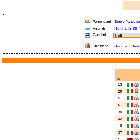
Partecipanti:
Elenco Partecipa
Risultati:
[Tutti]
[1]
[2]
[3]
[
Cartellini:
Statistiche:
Grafiche
Medagl
S
13
29
5
6
30
32
18
37
1