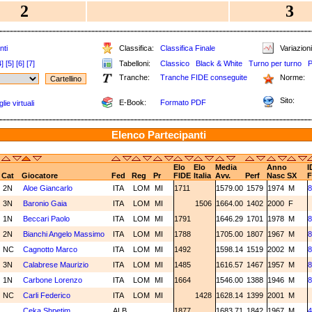
2
3
nti
Classifica:
Classifica Finale
Variazioni
4]
[5]
[6]
[7]
Tabelloni:
Classico
Black & White
Turno per turno
P
Tranche:
Tranche FIDE conseguite
Norme:
Sito:
E-Book:
Formato PDF
ie virtuali
Elenco Partecipanti
Elo
Elo
Media
Anno
I
Cat
Giocatore
Fed
Reg
Pr
FIDE
Italia
Avv.
Perf
Nasc
SX
F
2N
Aloe Giancarlo
ITA
LOM
MI
1711
1579.00
1579
1974
M
8
3N
Baronio Gaia
ITA
LOM
MI
1506
1664.00
1402
2000
F
1N
Beccari Paolo
ITA
LOM
MI
1791
1646.29
1701
1978
M
8
2N
Bianchi Angelo Massimo
ITA
LOM
MI
1788
1705.00
1807
1967
M
8
NC
Cagnotto Marco
ITA
LOM
MI
1492
1598.14
1519
2002
M
8
3N
Calabrese Maurizio
ITA
LOM
MI
1485
1616.57
1467
1957
M
8
1N
Carbone Lorenzo
ITA
LOM
MI
1664
1546.00
1388
1946
M
8
NC
Carli Federico
ITA
LOM
MI
1428
1628.14
1399
2001
M
Ceka Shpetim
ALB
1877
1683.71
1842
1967
M
4