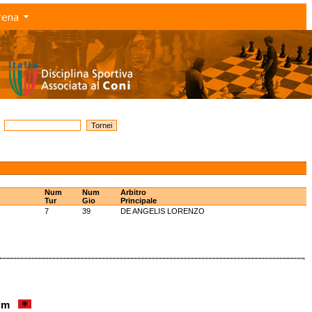
rena
Num
Num
Arbitro
Tur
Gio
Principale
7
39
DE ANGELIS LORENZO
tim