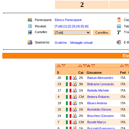
2
Partecipanti:
Elenco Partecipanti
Clas
Risultati:
[Tutti]
[1]
[2]
[3]
[4]
[5]
[6]
Tabe
Cartellini:
Tra
Statistiche:
E-B
Grafiche
Medaglie virtuali
Ele
S
Cat
Giocatore
Fed
20
2N
Balzan Alessandro
ITA
23
3N
Beltrame Leonardo
ITA
17
1N
Bettella Michele
ITA
4
CM
Bettera Roberto
ITA
18
1N
Bisaro Andrea
ITA
15
1N
Bortolotto Denzio
ITA
24
2N
Boschesi Giovanni
ITA
7
CM
Buratti Marco
ITA
9
1N
Buzzatti Francesco
ITA