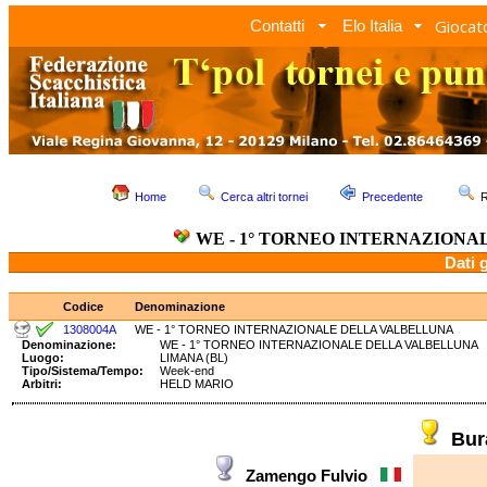
Giocato
Contatti
Elo Italia
Home
Cerca altri tornei
Precedente
R
WE - 1° TORNEO INTERNAZION
Dati 
Codice
Denominazione
1308004A
WE - 1° TORNEO INTERNAZIONALE DELLA VALBELLUNA
Denominazione:
WE - 1° TORNEO INTERNAZIONALE DELLA VALBELL
Luogo:
LIMANA (BL)
Tipo/Sistema/Tempo:
Week-end
Arbitri:
HELD MARIO
Bur
Zamengo Fulvio