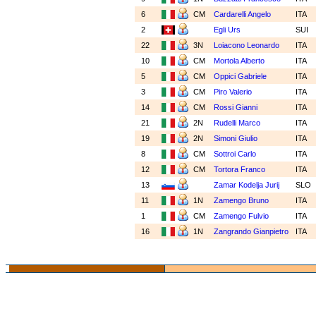
6
CM
Cardarelli Angelo
ITA
2
Egli Urs
SUI
22
3N
Loiacono Leonardo
ITA
10
CM
Mortola Alberto
ITA
5
CM
Oppici Gabriele
ITA
3
CM
Piro Valerio
ITA
14
CM
Rossi Gianni
ITA
21
2N
Rudelli Marco
ITA
19
2N
Simoni Giulio
ITA
8
CM
Sottroi Carlo
ITA
12
CM
Tortora Franco
ITA
13
Zamar Kodelja Jurij
SLO
11
1N
Zamengo Bruno
ITA
1
CM
Zamengo Fulvio
ITA
16
1N
Zangrando Gianpietro
ITA