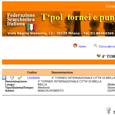
Conta
Home
Cerca altri to
4° TO
Codice
Denominazione
1310006A
4° TORNEO INTERNAZIONALE CITTA' DI BIELL
Denominazione:
4° TORNEO INTERNAZIONALE CITTA' DI BIELLA
Luogo:
BIELLA
[Biell
Tipo/Sistema/Tempo:
Weekend
Siste
Arbitri:
MANCIN ROBERTO
DOPPI