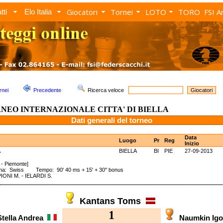
Giocatori
Tornei
LOTO
TORO
FSI A
tti
Elo Italia
rnei
Precedente
Ricerca veloce
RNEO INTERNAZIONALE CITTA' DI BIELLA
Dati generali del torneo
Data
Luogo
Pr
Reg
Inizio
A
BIELLA
BI
PIE
27-09-2013
a - Piemonte]
ma: Swiss Tempo: 90' 40 ms + 15' + 30'' bonus
ONI M. - IELARDI S.
Kantans Toms
1
Stella Andrea
Naumkin Ig