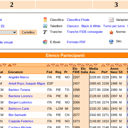
2
3
ti
Classifica:
Classifica Finale
Variazion
[5]
Tabelloni:
Classico
Black & White
Turno per turno
Tranche:
Tranche FIDE conseguite
Norme:
Sito:
E-Book:
Formato PDF
e virtuali
Elenco Partecipanti
Elo
Elo
Media
Anno
at
Giocatore
Fed
Reg
Pr
FIDE
Italia
Avv.
Perf
Nasc
SX
M
Angelini Marco
ITA
PIE
NO
2267
2228.60
2229
1991
M
IM
Antoli Royo Joaquin Migue
ESP
2407
2085.60
2158
1988
M
CM
Barbiso Tiziana
ITA
PIE
TO
1998
2277.80
2206
1980
M
1N
Bardone Lorenzo
ITA
PIE
BI
1962
2128.00
1935
1997
M
CM
Bargeri Ludovico
ITA
PIE
NO
2066
2273.60
2274
1996
M
FM
Barlocco Carlo
ITA
LOM
MI
2093
2100.20
1861
1943
M
CM
Bisi Samuele
ITA
PIE
CN
2077
2342.80
2271
1995
M
1N
Coppola Federico
ITA
PIE
NO
1973
2149.80
1910
1997
M
FM
Cordara Michele
ITA
PIE
TO
1999
2148.00
2148
1956
M