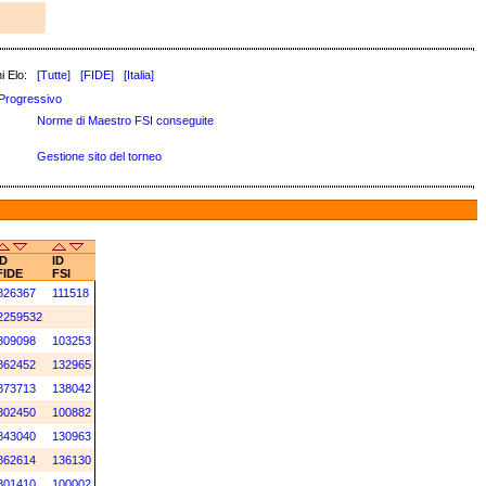
i Elo:
[Tutte]
[FIDE]
[Italia]
Progressivo
Norme di Maestro FSI conseguite
Gestione sito del torneo
ID
ID
FIDE
FSI
826367
111518
2259532
809098
103253
862452
132965
873713
138042
802450
100882
843040
130963
862614
136130
801410
100002