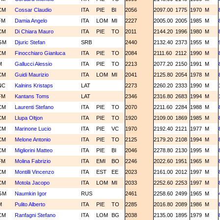
CM
Cossar Claudio
ITA
PIE
BI
2056
2097.00
1775
1970
M
FM
Damia Angelo
ITA
LOM
MI
2227
2005.00
2005
1985
M
CM
Di Chiara Mauro
ITA
PIE
TO
2011
2144.20
1996
1980
M
GM
Djuric Stefan
SRB
2440
2132.40
2373
1955
M
CM
Finocchiaro Gianluca
ITA
PIE
TO
2084
2111.60
2112
1990
M
M
Gallucci Alessio
ITA
PIE
TO
2213
2077.20
2150
1991
M
CM
Guidi Maurizio
ITA
LOM
MI
2041
2125.80
2054
1978
M
NC
Kalnins Kristaps
LAT
2273
2260.20
2333
1990
M
FM
Kantans Toms
LAT
2346
2316.80
2683
1994
M
CM
Laurenti Stefano
ITA
PIE
TO
2070
2211.60
2284
1988
M
CM
Llupa Oltjon
ITA
PIE
TO
1920
2109.00
1869
1985
M
CM
Marinone Lucio
ITA
PIE
VC
1970
2192.40
2121
1977
M
CM
Melone Antonio
ITA
PIE
TO
2125
2179.20
2108
1994
M
CM
Migliorini Matteo
ITA
PIE
BI
2046
2278.80
2130
1995
M
FM
Molina Fabrizio
ITA
EMI
BO
2246
2022.60
1951
1965
M
CM
Montilli Vincenzo
ITA
EST
EE
2023
2161.00
2012
1997
M
CM
Motola Jacopo
ITA
LOM
MI
2033
2252.60
2253
1997
M
GM
Naumkin Igor
RUS
2461
2258.60
2499
1965
M
M
Pulito Alberto
ITA
PIE
TO
2285
2016.80
2089
1986
M
CM
Ranfagni Stefano
ITA
LOM
BG
2038
2135.00
1895
1979
M