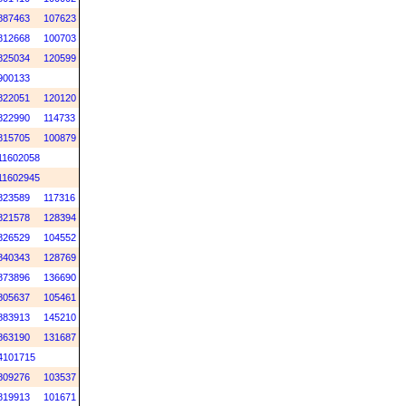
887463
107623
812668
100703
825034
120599
900133
822051
120120
822990
114733
815705
100879
11602058
11602945
823589
117316
821578
128394
826529
104552
840343
128769
873896
136690
805637
105461
883913
145210
863190
131687
4101715
809276
103537
819913
101671