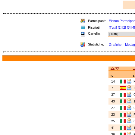
Partecipanti:
Elenco Partecipan
Risultati:
[Tutti]
[1]
[2]
[3]
[4]
Cartellini:
Statistiche:
Grafiche
Medagli
S
C
14
7
37
43
27
23
25
41
36