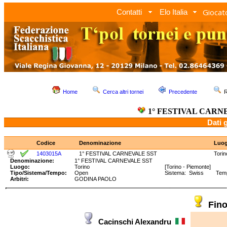
Giocato
Contatti
Elo Italia
Home
Cerca altri tornei
Precedente
R
1° FESTIVAL CARN
Dati 
Codice
Denominazione
Luo
1403015A
1° FESTIVAL CARNEVALE SST
Torin
Denominazione:
1° FESTIVAL CARNEVALE SST
Luogo:
Torino
[Torino - Piemonte]
Tipo/Sistema/Tempo:
Open
Sistema: Swiss Tempo:
Arbitri:
GODINA PAOLO
Fin
Cacinschi Alexandru