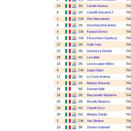
23
3N
Carollo Andrea
IT
8
1N
Castelli Giovanni J.
IT
1
CM
Davi Alessandro
IT
9
1N
Doromeychuk Anton
IT
4
CM
Faraoni Enrico
IT
5
CM
Finocchiaro Gianluca
IT
12
2N
Gallo Ivan
IT
22
3N
Garbezza Davide
IT
28
NC
Levi Aldo
IT
13
2N
Lizzul-coppe Mirko
IT
6
CM
Llupa Oltjon
IT
17
3N
Lo Curto Andrea
IT
7
1N
Manino Edoardo
IT
25
NC
Osmani Adlir
IT
16
2N
Raccanello Marianna
IT
15
2N
Revello Beatrice
IT
29
NC
Tripodi Enzo
IT
30
NC
Wisbey Danilo
IT
2
CM
Yao Stefano
IT
19
3N
Zenere Gabriele
IT