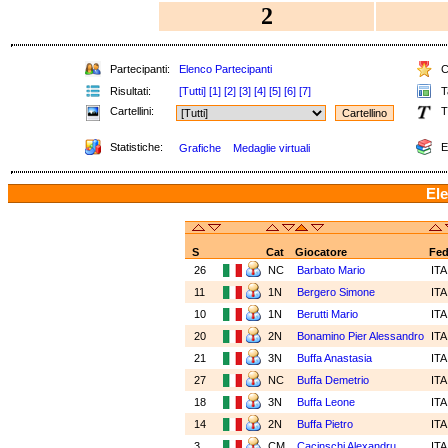
2
Partecipanti:
Elenco Partecipanti
Cl
Risultati:
[Tutti]
[1]
[2]
[3]
[4]
[5]
[6]
[7]
Ta
Cartellini:
T
Statistiche:
E
Grafiche
Medaglie virtuali
Ele
S
Cat
Giocatore
Fe
26
NC
Barbato Mario
IT
11
1N
Bergero Simone
IT
10
1N
Berutti Mario
IT
20
2N
Bonamino Pier Alessandro
IT
21
3N
Buffa Anastasia
IT
27
NC
Buffa Demetrio
IT
18
3N
Buffa Leone
IT
14
2N
Buffa Pietro
IT
3
CM
Cacinschi Alexandru
IT