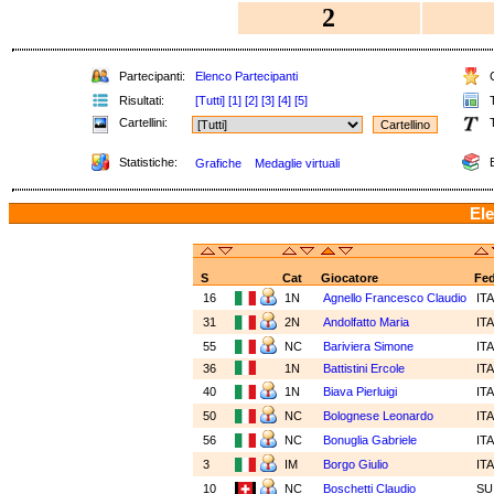
2
Partecipanti:
Elenco Partecipanti
C
Risultati:
[Tutti]
[1]
[2]
[3]
[4]
[5]
T
Cartellini:
T
Statistiche:
E
Grafiche
Medaglie virtuali
Ele
S
Cat
Giocatore
Fe
16
1N
Agnello Francesco Claudio
IT
31
2N
Andolfatto Maria
IT
55
NC
Bariviera Simone
IT
36
1N
Battistini Ercole
IT
40
1N
Biava Pierluigi
IT
50
NC
Bolognese Leonardo
IT
56
NC
Bonuglia Gabriele
IT
3
IM
Borgo Giulio
IT
10
NC
Boschetti Claudio
SU