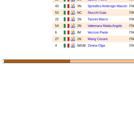
43
3N
Spreafico Ambrogio Maurizi
IT
53
NC
Stucchi Gaia
IT
22
1N
Tassini Marco
IT
54
2N
Valtemara Mattia Angelo
IT
6
IM
Vezzosi Paolo
IT
27
1N
Wang Cesare
IT
4
WGM
Zimina Olga
IT