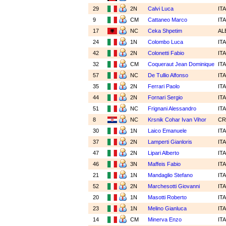
29
2N
Calvi Luca
IT
9
CM
Cattaneo Marco
IT
17
NC
Ceka Shpetim
AL
24
1N
Colombo Luca
IT
42
2N
Colonetti Fabio
IT
32
CM
Coqueraut Jean Dominique
IT
57
NC
De Tullio Alfonso
IT
35
2N
Ferrari Paolo
IT
44
2N
Fornari Sergio
IT
51
NC
Frignani Alessandro
IT
8
NC
Krsnik Cohar Ivan Vihor
C
30
1N
Laico Emanuele
IT
37
2N
Lamperti Gianloris
IT
47
2N
Lipari Alberto
IT
46
3N
Maffeis Fabio
IT
21
1N
Mandaglio Stefano
IT
52
2N
Marchesotti Giovanni
IT
20
1N
Masotti Roberto
IT
23
1N
Melino Gianluca
IT
14
CM
Minerva Enzo
IT