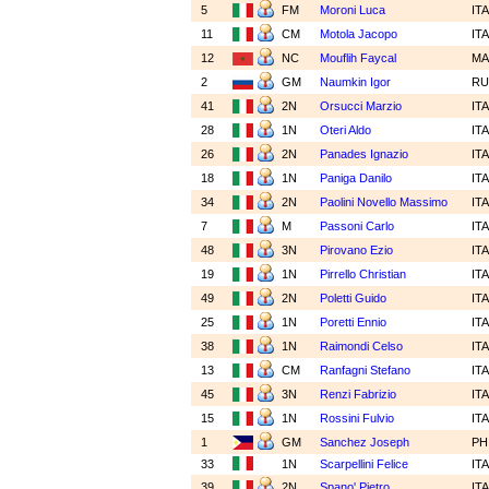
5
FM
Moroni Luca
IT
11
CM
Motola Jacopo
IT
12
NC
Mouflih Faycal
M
2
GM
Naumkin Igor
R
41
2N
Orsucci Marzio
IT
28
1N
Oteri Aldo
IT
26
2N
Panades Ignazio
IT
18
1N
Paniga Danilo
IT
34
2N
Paolini Novello Massimo
IT
7
M
Passoni Carlo
IT
48
3N
Pirovano Ezio
IT
19
1N
Pirrello Christian
IT
49
2N
Poletti Guido
IT
25
1N
Poretti Ennio
IT
38
1N
Raimondi Celso
IT
13
CM
Ranfagni Stefano
IT
45
3N
Renzi Fabrizio
IT
15
1N
Rossini Fulvio
IT
1
GM
Sanchez Joseph
PH
33
1N
Scarpellini Felice
IT
39
2N
Spano' Pietro
IT