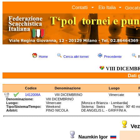
Giocato
Contatti
Elo Italia
Home
Cerca altri tornei
Precedente
R
VIII DICEMB
Dati 
Codice
Denominazione
Luogo
1412008A
VIII DICEMBRINO
Vimercate
Denominazione:
VIII DICEMBRINO
Luogo:
Vimercate
[Monza e Brianza - Lombardia]
Tipo/Sistema/Tempo:
Weekend
Sistema: Swiss Tempo: 90' 40 ms +
Arbitri:
PINO NICOLA
DE ANGELIS L. - GRIFFINI A.
Vez
Naumkin Igor