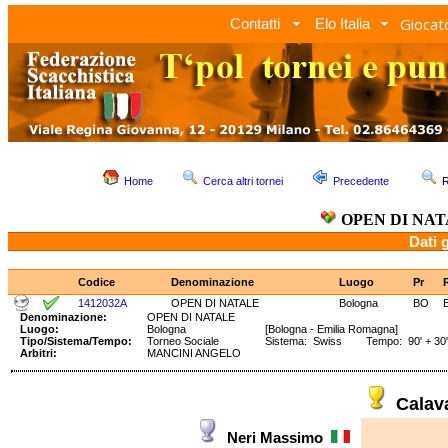
Giocato
Contatti
Elo Italia
Home
Cerca altri tornei
Precedente
R
OPEN DI NA
Dati 
Codice
Denominazione
Luogo
Pr
1412032A
OPEN DI NATALE
Bologna
BO
Denominazione:
OPEN DI NATALE
Luogo:
Bologna
[Bologna - Emilia Romagna]
Tipo/Sistema/Tempo:
Torneo Sociale
Sistema: Swiss Tempo: 90' + 30'
Arbitri:
MANCINI ANGELO
Calav
Neri Massimo