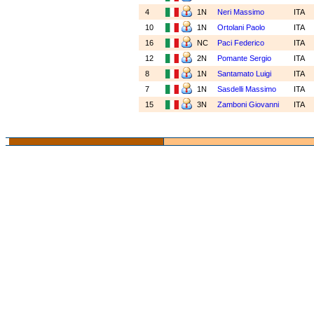
4
1N
Neri Massimo
ITA
10
1N
Ortolani Paolo
ITA
16
NC
Paci Federico
ITA
12
2N
Pomante Sergio
ITA
8
1N
Santamato Luigi
ITA
7
1N
Sasdelli Massimo
ITA
15
3N
Zamboni Giovanni
ITA