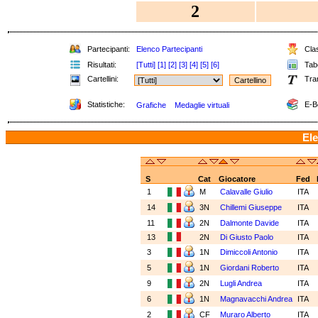
2
Partecipanti:
Elenco Partecipanti
Clas
Risultati:
[Tutti]
[1]
[2]
[3]
[4]
[5]
[6]
Tabe
Cartellini:
Tra
Statistiche:
E-B
Grafiche
Medaglie virtuali
Ele
S
Cat
Giocatore
Fed
1
M
Calavalle Giulio
ITA
14
3N
Chillemi Giuseppe
ITA
11
2N
Dalmonte Davide
ITA
13
2N
Di Giusto Paolo
ITA
3
1N
Dimiccoli Antonio
ITA
5
1N
Giordani Roberto
ITA
9
2N
Lugli Andrea
ITA
6
1N
Magnavacchi Andrea
ITA
2
CF
Muraro Alberto
ITA