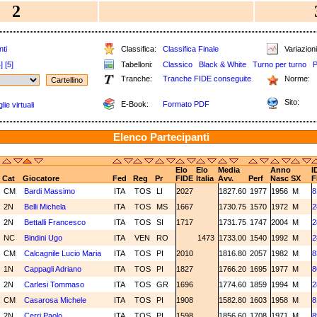
2
nti
Classifica:
Classifica Finale
Variazioni
]
[5]
Tabelloni:
Classico
Black & White
Turno per turno
P
Tranche:
Tranche FIDE conseguite
Norme:
Sito:
E-Book:
Formato PDF
ie virtuali
Elenco Partecipanti
Elo
Elo
Media
Anno
I
Cat
Giocatore
Fed
Reg
Pr
FIDE
Italia
Avv.
Perf
Nasc
SX
F
CM
Bardi Massimo
ITA
TOS
LI
2027
1827.60
1977
1956
M
8
2N
Belli Michela
ITA
TOS
MS
1667
1730.75
1570
1972
M
2
2N
Bettalli Francesco
ITA
TOS
SI
1717
1731.75
1747
2004
M
2
NC
Bindini Ugo
ITA
VEN
RO
1473
1733.00
1540
1992
M
2
CM
Calcagnile Lucio Maria
ITA
TOS
PI
2010
1816.80
2057
1982
M
8
1N
Cappagli Adriano
ITA
TOS
PI
1827
1766.20
1695
1977
M
8
2N
Carlesi Tommaso
ITA
TOS
GR
1696
1774.60
1859
1994
M
2
CM
Casarosa Michele
ITA
TOS
PI
1908
1582.80
1603
1958
M
8
2N
Cerri Paolo
ITA
TOS
PI
1598
1856.60
1708
1971
M
8