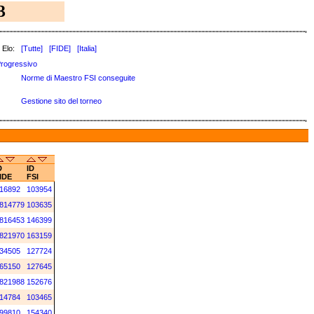
3
 Elo:
[Tutte]
[FIDE]
[Italia]
rogressivo
Norme di Maestro FSI conseguite
Gestione sito del torneo
D
ID
IDE
FSI
16892
103954
814779
103635
816453
146399
821970
163159
34505
127724
65150
127645
821988
152676
14784
103465
99810
154340