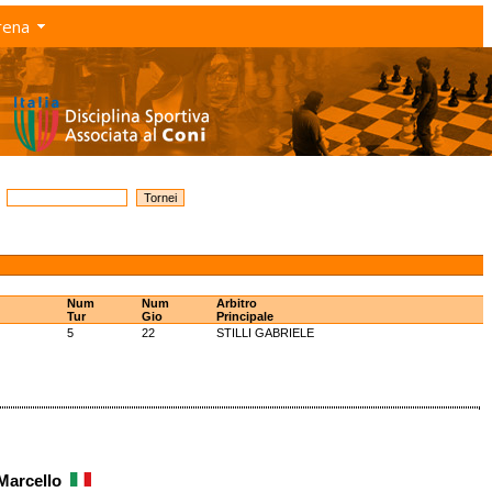
rena
Num
Num
Arbitro
Tur
Gio
Principale
5
22
STILLI GABRIELE
 Marcello