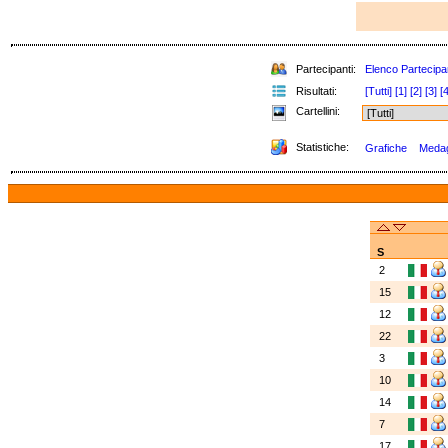
Partecipanti:
Elenco Partecipa
Risultati:
[Tutti]
[1]
[2]
[3]
[4
Cartellini:
Statistiche:
Grafiche
Medagl
S
2
15
12
22
3
10
14
7
17