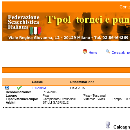
Conta
Home
Cerca altri to
Codice
Denominazione
1502019A
PISA 2015
Denominazione:
PISA 2015
Luogo:
Pisa
[Pisa - Toscana]
Tipo/Sistema/Tempo:
Campionato Provinciale
Sistema: Swiss Tempo: 100' +
Arbitri:
STILLI GABRIELE
Calcagn