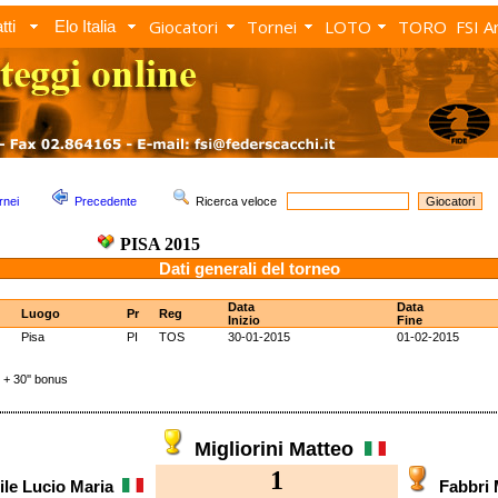
Giocatori
Tornei
LOTO
TORO
FSI A
tti
Elo Italia
rnei
Precedente
Ricerca veloce
PISA 2015
Dati generali del torneo
Data
Data
Luogo
Pr
Reg
Inizio
Fine
Pisa
PI
TOS
30-01-2015
01-02-2015
 30'' bonus
Migliorini Matteo
1
ile Lucio Maria
Fabbri